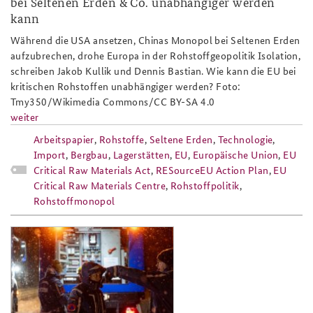
bei Seltenen Erden & Co. unabhängiger werden
kann
Während die USA ansetzen, Chinas Monopol bei Seltenen Erden
aufzubrechen, drohe Europa in der Rohstoffgeopolitik Isolation,
schreiben Jakob Kullik und Dennis Bastian. Wie kann die EU bei
kritischen Rohstoffen unabhängiger werden? Foto:
Tmy350/Wikimedia Commons/CC BY-SA 4.0
weiter
Arbeitspapier
,
Rohstoffe
,
Seltene Erden
,
Technologie
,
Import
,
Bergbau
,
Lagerstätten
,
EU
,
Europäische Union
,
EU
Critical Raw Materials Act
,
RESourceEU Action Plan
,
EU
Critical Raw Materials Centre
,
Rohstoffpolitik
,
Rohstoffmonopol
arbeitspapier_1-
26_stromausfall_anschlag_berlin_resil