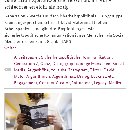
schlechter erreicht als nötig
Generation Z werde aus der Sicherheitspolitik als Dialoggruppe
kaum angesprochen, schreibt David Matei im aktuellen
Arbeitspapier - und gibt drei Empfehlungen, wie
sicherheitspolitische Kommunikation junge Menschen via Social
Media erreichen kann. Grafik: BAKS
weiter
Arbeitspapier
,
Sicherheitspolitische Kommunikation
,
Generation Z
,
GenZ
,
Dialoggruppe
,
junge Menschen
,
Social
Media
,
Augenhöhe
,
Youtube
,
Instagram
,
Tiktok
,
David
Matei
,
Algorithmen
,
Algorithmus
,
Dialog
,
Lebenswelt
,
Engagement
,
Content Creator
,
Influencer
,
Legacy-Medien
ap4-
26_nordische_resilienzmodelle_schw