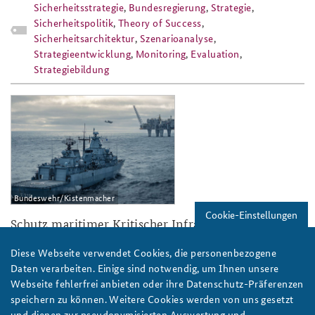
Sicherheitsstrategie
,
Bundesregierung
,
Strategie
,
Sicherheitspolitik
,
Theory of Success
,
Sicherheitsarchitektur
,
Szenarioanalyse
,
Strategieentwicklung
,
Monitoring
,
Evaluation
,
Strategiebildung
ap4-25_ostsee_kritis_marine-
snmg1-bohrinsel-
kistenmache_808x486.png
Bundeswehr/Kistenmacher
Cookie-Einstellungen
Schutz maritimer Kritischer Infrastruktur in der
Ostsee: Braucht es den Schuss vor den Bug?
Diese Webseite verwendet Cookies, die personenbezogene
Die Sabotage maritimer Infrastruktur in der Ostsee nimmt zu. Im
Daten verarbeiten. Einige sind notwendig, um Ihnen unsere
aktuellen Arbeitspapier plädiert Patricia Schneider für klare
Webseite fehlerfrei anbieten oder ihre Datenschutz-Präferenzen
Befugnisse, ein übergreifendes Lagebild und bessere
speichern zu können. Weitere Cookies werden von uns gesetzt
Abstimmung beteiligter Behörden, um hybriden Angriffen
und dienen zur pseudonymisierten Auswertung und