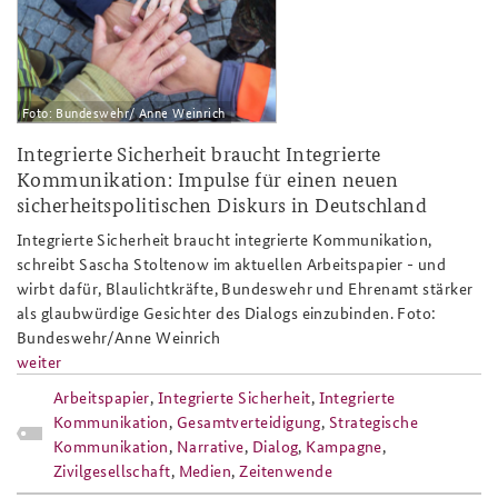
25_integrierte_sicherheit_integrier
Foto: Bundeswehr/ Anne Weinrich
Integrierte Sicherheit braucht Integrierte
Kommunikation: Impulse für einen neuen
sicherheitspolitischen Diskurs in Deutschland
Integrierte Sicherheit braucht integrierte Kommunikation,
schreibt Sascha Stoltenow im aktuellen Arbeitspapier - und
wirbt dafür, Blaulichtkräfte, Bundeswehr und Ehrenamt stärker
als glaubwürdige Gesichter des Dialogs einzubinden. Foto:
Bundeswehr/Anne Weinrich
weiter
Arbeitspapier
,
Integrierte Sicherheit
,
Integrierte
Kommunikation
,
Gesamtverteidigung
,
Strategische
Kommunikation
,
Narrative
,
Dialog
,
Kampagne
,
Zivilgesellschaft
,
Medien
,
Zeitenwende