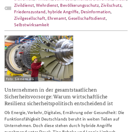
Zivildienst
,
Wehrdienst
,
Bevölkerungsschutz
,
Zivilschutz
,
Friedenszustand
,
hybride Angriffe
,
Desinformation
,
Zivilgesellschaft
,
Ehrenamt
,
Gesellschaftsdienst
,
Selbstwirksamkeit
siemens_gasturbine_berlin_produktio
Foto: Siemens AG
Unternehmen in der gesamtstaatlichen
Sicherheitsvorsorge: Warum wirtschaftliche
Resilienz sicherheitspolitisch entscheidend ist
Ob Energie, Verkehr, Digitales, Ernährung oder Gesundheit: Die
Funktionsfähigkeit Deutschlands beruht in weiten Teilen auf
Unternehmen. Doch diese stehen durch hybride Angriffe
zunehmend unter Druck. Tina Behnke und Leonie Limbach