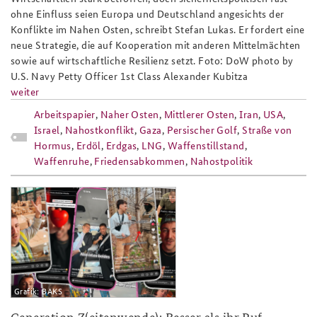
ohne Einfluss seien Europa und Deutschland angesichts der
Anfahrt
Deutsches Forum Sicherheitspolitik
Newsletter-Archiv
Konflikte im Nahen Osten, schreibt Stefan Lukas. Er fordert eine
neue Strategie, die auf Kooperation mit anderen Mittelmächten
Freundeskreis
Arbeitskreis "Junge Sicherheitspolitiker"
sowie auf wirtschaftliche Resilienz setzt. Foto: DoW photo by
U.S. Navy Petty Officer 1st Class Alexander Kubitza
Das Sicherheitspolitische Gespräch an der BAKS
weiter
Studierendenkonferenz Sicherheitspolitik gestalten
Arbeitspapier
,
Naher Osten
,
Mittlerer Osten
,
Iran
,
USA
,
Israel
,
Nahostkonflikt
,
Gaza
,
Persischer Golf
,
Straße von
Hormus
,
Erdöl
,
Erdgas
,
LNG
,
Waffenstillstand
,
Waffenruhe
,
Friedensabkommen
,
Nahostpolitik
ap5-26_808x486.png
Grafik: BAKS
Generation Z(eitenwende): Besser als ihr Ruf –