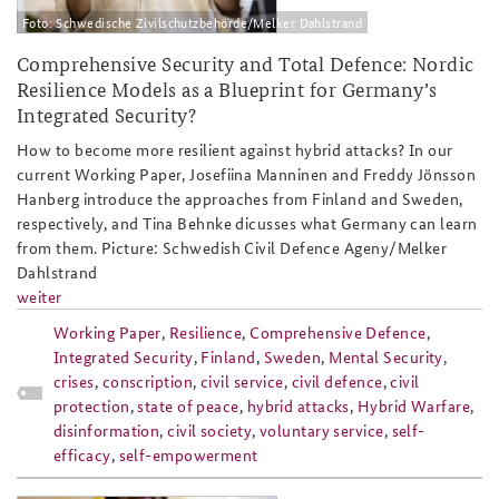
Foto: Schwedische Zivilschutzbehörde/Melker Dahlstrand
Comprehensive Security and Total Defence: Nordic
Resilience Models as a Blueprint for Germany’s
Integrated Security?
How to become more resilient against hybrid attacks? In our
current Working Paper, Josefiina Manninen and Freddy Jönsson
Hanberg introduce the approaches from Finland and Sweden,
respectively, and Tina Behnke dicusses what Germany can learn
from them. Picture: Schwedish Civil Defence Ageny/Melker
Dahlstrand
weiter
Working Paper
,
Resilience
,
Comprehensive Defence
,
Integrated Security
,
Finland
,
Sweden
,
Mental Security
,
crises
,
conscription
,
civil service
,
civil defence
,
civil
protection
,
state of peace
,
hybrid attacks
,
Hybrid Warfare
,
disinformation
,
civil society
,
voluntary service
,
self-
efficacy
,
self-empowerment