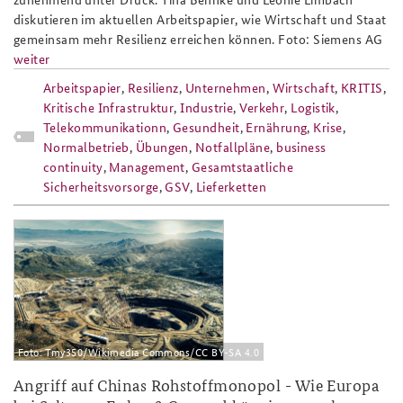
diskutieren im aktuellen Arbeitspapier, wie Wirtschaft und Staat
gemeinsam mehr Resilienz erreichen können. Foto: Siemens AG
weiter
Arbeitspapier
,
Resilienz
,
Unternehmen
,
Wirtschaft
,
KRITIS
,
Kritische Infrastruktur
,
Industrie
,
Verkehr
,
Logistik
,
Telekommunikationn
,
Gesundheit
,
Ernährung
,
Krise
,
Normalbetrieb
,
Übungen
,
Notfallpläne
,
business
continuity
,
Management
,
Gesamtstaatliche
Sicherheitsvorsorge
,
GSV
,
Lieferketten
ap2-
26_rohstoffe_seltene_erden_china_u
Foto: Tmy350/Wikimedia Commons/CC BY-SA 4.0
Angriff auf Chinas Rohstoffmonopol - Wie Europa