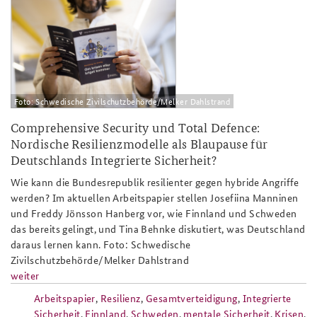
ap4-
26_nordische_resilienzmodelle_schw
Foto: Schwedische Zivilschutzbehörde/Melker Dahlstrand
Comprehensive Security und Total Defence:
Nordische Resilienzmodelle als Blaupause für
Deutschlands Integrierte Sicherheit?
Wie kann die Bundesrepublik resilienter gegen hybride Angriffe
werden? Im aktuellen Arbeitspapier stellen Josefiina Manninen
und Freddy Jönsson Hanberg vor, wie Finnland und Schweden
das bereits gelingt, und Tina Behnke diskutiert, was Deutschland
daraus lernen kann. Foto: Schwedische
Zivilschutzbehörde/Melker Dahlstrand
weiter
Arbeitspapier
,
Resilienz
,
Gesamtverteidigung
,
Integrierte
Sicherheit
,
Finnland
,
Schweden
,
mentale Sicherheit
,
Krisen
,