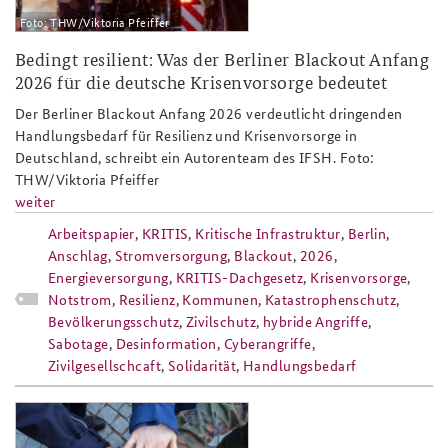
Foto: THW/Viktoria Pfeiffer
Bedingt resilient: Was der Berliner Blackout Anfang
2026 für die deutsche Krisenvorsorge bedeutet
Der Berliner Blackout Anfang 2026 verdeutlicht dringenden
Handlungsbedarf für Resilienz und Krisenvorsorge in
Deutschland, schreibt ein Autorenteam des IFSH. Foto:
THW/Viktoria Pfeiffer
weiter
Arbeitspapier
,
KRITIS
,
Kritische Infrastruktur
,
Berlin
,
Anschlag
,
Stromversorgung
,
Blackout
,
2026
,
Energieversorgung
,
KRITIS-Dachgesetz
,
Krisenvorsorge
,
Notstrom
,
Resilienz
,
Kommunen
,
Katastrophenschutz
,
Bevölkerungsschutz
,
Zivilschutz
,
hybride Angriffe
,
Sabotage
,
Desinformation
,
Cyberangriffe
,
Zivilgesellschcaft
,
Solidarität
,
Handlungsbedarf
ap8-