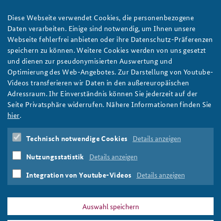
Strategie mit Logik: Eine neue Nationale
Sicherheitsstrategie braucht eine Theory of Success
Anfahrt
Deutsches Forum Sicherheitspolitik
Newsletter-Archiv
Diese Webseite verwendet Cookies, die personenbezogene
Ein Nationaler Sicherheitsrat soll künftig für die
Daten verarbeiten. Einige sind notwendig, um Ihnen unsere
Freundeskreis
Arbeitskreis "Junge Sicherheitspolitiker"
Strategieentwicklung zuständig sein und zu einer deutschen
Webseite fehlerfrei anbieten oder ihre Datenschutz-Präferenzen
Sicherheitspolitik aus einem Guss beitragen. In unserem
speichern zu können. Weitere Cookies werden von uns gesetzt
Das Sicherheitspolitische Gespräch an der BAKS
Arbeitspapier blicken Holger Janusch und Thomas Dörfler auf
und dienen zur pseudonymisierten Auswertung und
die gegenwärtige Sicherheitsstrategie der Bundesrepublik und
Optimierung des Web-Angebotes. Zur Darstellung von Youtube-
Studierendenkonferenz Sicherheitspolitik gestalten
geben Empfehlungen, wie das gelingen kann. Foto:
Videos transferieren wir Daten in den außereuropäischen
Bundesregierung/Guido Bergmann
Adressraum. Ihr Einverständnis können Sie jederzeit auf der
weiter
Seite Privatsphäre widerrufen. Nähere Informationen finden Sie
hier
.
Arbeitspapier
,
Nationaler Sicherheitsrat
,
Nationale
Sicherheitsstrategie
,
Bundesregierung
,
Strategie
,
Technisch notwendige Cookies
Details anzeigen
Sicherheitspolitik
,
Theory of Success
,
Sicherheitsarchitektur
,
Szenarioanalyse
,
Nutzungsstatistik
Details anzeigen
Strategieentwicklung
,
Monitoring
,
Evaluation
,
Strategiebildung
Integration von Youtube-Videos
Details anzeigen
Auswahl speichern