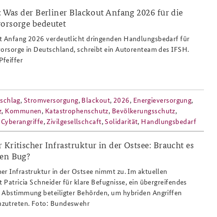
t: Was der Berliner Blackout Anfang 2026 für die
vorsorge bedeutet
esilienz_thw_viktoria_pfeiffer_808x486.
ut Anfang 2026 verdeutlicht dringenden Handlungsbedarf für
vorsorge in Deutschland, schreibt ein Autorenteam des IFSH.
feiffer
schlag
,
Stromversorgung
,
Blackout
,
2026
,
Energieversorgung
,
z
,
Kommunen
,
Katastrophenschutz
,
Bevölkerungsschutz
,
,
Cyberangriffe
,
Zivilgesellschcaft
,
Solidarität
,
Handlungsbedarf
 Kritischer Infrastruktur in der Ostsee: Braucht es
den Bug?
er Infrastruktur in der Ostsee nimmt zu. Im aktuellen
t Patricia Schneider für klare Befugnisse, ein übergreifendes
e Abstimmung beteiligter Behörden, um hybriden Angriffen
zutreten. Foto: Bundeswehr