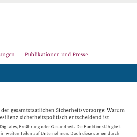
gungen
Publikationen und Presse
Historischer Ort
Kernseminar für
Arbeitspapiere Sicherheitspolitik
Sicherheitspolitik
der gesamtstaatlichen Sicherheitsvorsorge: Warum
tion_bildquelle_siemens_ag_808x486.p
esilienz sicherheitspolitisch entscheidend ist
 Digitales, Ernährung oder Gesundheit: Die Funktionsfähigkeit
Sicherheitspolitische
Fachseminar Desinformation und
Newsletter-Archiv
 in weiten Teilen auf Unternehmen. Doch diese stehen durch
Nachwuchsarbeit
Sicherheitspolitik