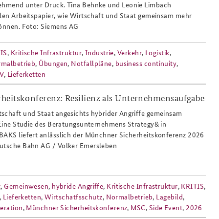
nehmend unter Druck. Tina Behnke und Leonie Limbach
llen Arbeitspapier, wie Wirtschaft und Staat gemeinsam mehr
können. Foto: Siemens AG
Anfahrt
Das Sicherheitspolitische
IS
,
Kritische Infrastruktur
,
Industrie
,
Verkehr
,
Logistik
,
Gespräch an der BAKS
malbetrieb
,
Übungen
,
Notfallpläne
,
business continuity
,
V
,
Lieferketten
heitskonferenz: Resilienz als Unternehmensaufgabe
_halle_bei_nacht_808x486_bildquelle_
schaft und Staat angesichts hybrider Angriffe gemeinsam
? Eine Studie des Beratungsunternehmens Strategy& in
BAKS liefert anlässlich der Münchner Sicherheitskonferenz 2026
eutsche Bahn AG / Volker Emersleben
t
,
Gemeinwesen
,
hybride Angriffe
,
Kritische Infrastruktur
,
KRITIS
,
,
Lieferketten
,
Wirtschatfsschutz
,
Normalbetrieb
,
Lagebild
,
eration
,
Münchner Sicherheitskonferenz
,
MSC
,
Side Event
,
2026