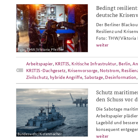
Bedingt resilien
arbeitspapier_1-
deutsche Krisen
26_stromausfall_anschlag_berlin_r
Der Berliner Blacko
Resilienz und Krisen
Foto: THW/Viktoria P
weiter
Foto: THW/Viktoria Pfeiffer
Arbeitspapier
,
KRITIS
,
Kritische Infrastruktur
,
Berlin
,
An
KRITIS-Dachgesetz
,
Krisenvorsorge
,
Notstrom
,
Resilien
Zivilschutz
,
hybride Angriffe
,
Sabotage
,
Desinformation
Schutz maritimer
ap4-
den Schuss vor 
25_ostsee_kritis_marine-
Die Sabotage maritim
snmg1-bohrinsel-
Arbeitspapier plädier
Lagebild und besser
kistenmache_808x486.png
konsequent entgegen
Bundeswehr/Kistenmacher
weiter