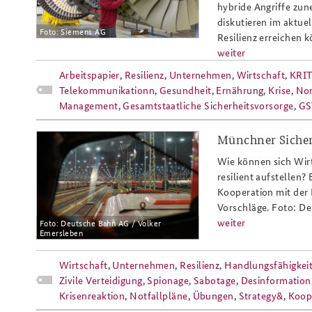
hybride Angriffe zu
diskutieren im aktue
Foto: Siemens AG
Resilienz erreichen 
weiter
Praktika an der BAKS
Arbeitskreis "Junge
Arbeitspapier
,
Resilienz
,
Unternehmen
,
Wirtschaft
,
KRIT
Sicherheitspolitiker"
Telekommunikationn
,
Gesundheit
,
Ernährung
,
Krise
,
Nor
Management
,
Gesamtstaatliche Sicherheitsvorsorge
,
GS
Münchner Sicher
deutsche_bahn_zugbildungsanlage
Wie können sich Wirt
resilient aufstellen
Kooperation mit der 
Vorschläge. Foto: D
weiter
Foto: Deutsche Bahn AG / Volker
Emersleben
Wirtschaft
,
Unternehmen
,
Resilienz
,
Handlungsfähigkei
Zivile Verteidigung
,
Spionage
,
Sabotage
,
Desinformation
Krisenreaktion
,
Notfallpläne
,
Übungen
,
Strategy&
,
Koop