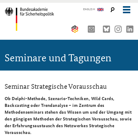
ENGLISH
Über uns
Seminare und Tagungen
10 Jahre AKJS
Auftrag und Organisation
Seminare und Tagungen
Historischer Ort
Publikationen und Presse
Kompetenzzentrum Strategische Vorausschau
Führungskräfteseminar für Sicherheitspolitik
Seminar Strategische Vorausschau
Team
Kernseminar für Sicherheitspolitik
#angeBAKSt: Aktuelle Kommentare zur Sicherheitspolitik
Ob Delphi-Methode, Szenario-Techniken, Wild Cards,
STUDIENPLATTFORM
Backcasting oder Trendanalyse – im Zentrum des
Sicherheitspolitische Nachwuchsarbeit
Methodenseminar Strategische Vorausschau
Arbeitspapiere Sicherheitspolitik
Methodenseminars stehen das Wissen um und der Umgang mit
den gängigen Methoden der Strategischen Vorausschau, sowie
Beirat
Fachseminar Digitalisierung und Sicherheitspolitik
Pressespiegel und Gastbeiträge von BAKS-Angehörigen
der Erfahrungsaustausch des Netzwerkes Strategische
Vorausschau.
Praktika an der BAKS
Fachseminar Desinformation und Sicherheitspolitik
Ansprechpartner für Presse- und andere Medienanfragen