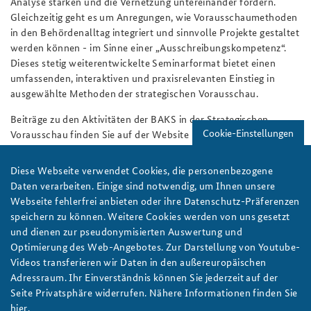
Analyse stärken und die Vernetzung untereinander fördern.
Gleichzeitig geht es um Anregungen, wie Vorausschaumethoden
in den Behördenalltag integriert und sinnvolle Projekte gestaltet
werden können - im Sinne einer „Ausschreibungskompetenz“.
Dieses
stetig weiterentwickelt
e Seminarformat
bietet einen
umfassenden
, interaktiven
und praxisrelevanten
Einstieg in
ausgewählte Methoden der
strategischen
Vorausschau.
Beiträge zu den Aktivitäten der BAKS in der Strategischen
Cookie-Einstellungen
Vorausschau finden Sie auf der Website
unter dem Stichwort
"Foresight"
. Weitere Informationen über das Methodenseminar
und Strategische Vorausschau finden Sie in unserem Flyer
Diese Webseite verwendet Cookies, die personenbezogene
(
↗PDF-Dokument
).
Daten verarbeiten. Einige sind notwendig, um Ihnen unsere
Webseite fehlerfrei anbieten oder ihre Datenschutz-Präferenzen
Das Foresight-Team der BAKS erreichen Sie per E-Mail unter:
speichern zu können. Weitere Cookies werden von uns gesetzt
StrategischeVorausschau@baks.bund.de
und dienen zur pseudonymisierten Auswertung und
Optimierung des Web-Angebotes. Zur Darstellung von Youtube-
Videos transferieren wir Daten in den außereuropäischen
Adressraum. Ihr Einverständnis können Sie jederzeit auf der
Seite Privatsphäre widerrufen. Nähere Informationen finden Sie
hier
.