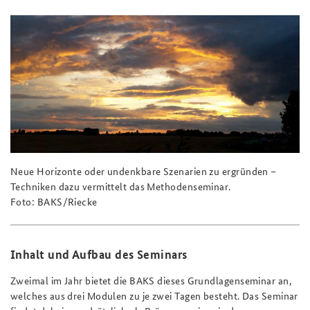
Anfahrt
Deutsches Forum Sicherheitspolitik
Newsletter-Archiv
Freundeskreis
Arbeitskreis "Junge Sicherheitspolitiker"
Das Sicherheitspolitische Gespräch an der BAKS
Studierendenkonferenz Sicherheitspolitik gestalten
Neue Horizonte oder undenkbare Szenarien zu ergründen –
Techniken dazu vermittelt das Methodenseminar.
Foto: BAKS/Riecke
Inhalt und Aufbau des Seminars
Zweimal im Jahr bietet die BAKS dieses Grundlagenseminar an,
welches aus drei Modulen zu je zwei Tagen besteht. Das Seminar