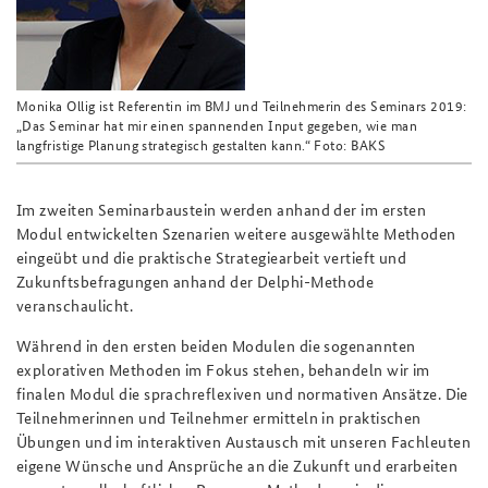
Monika Ollig ist Referentin im BMJ und Teilnehmerin des Seminars 2019:
„Das Seminar hat mir einen spannenden Input gegeben, wie man
langfristige Planung strategisch gestalten kann.“ Foto: BAKS
Im zweiten Seminarbaustein werden
anhand der im ersten
Modul entwickelten Szenarien
weitere ausgewählte Methoden
eingeübt und die praktische Strategiearbeit vertieft und
Zukunftsbefragungen anhand der Delphi-Methode
veranschaulicht.
Während in den ersten beiden Modulen
die sogenannten
explorativen Methoden
im Fokus stehen
,
behandeln wir i
m
finalen Modul die
sprachreflexiven und
normativen
Ansätze
.
Die
Teilnehmerinnen und Teilnehmer
ermitteln in praktischen
Übungen und
im
interaktiven Austausch mit unseren Fachleuten
eigene
Wünsche und Ansprüche
an die Zukunft und
erarbeiten