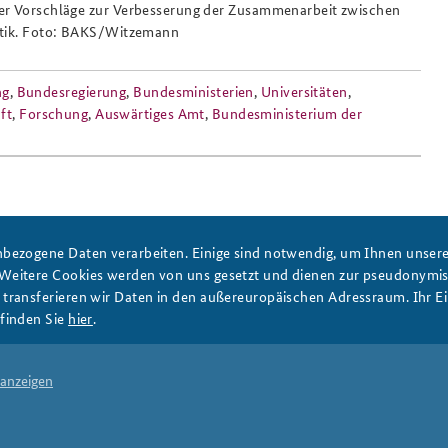
er Vorschläge zur Verbesserung der Zusammenarbeit zwischen
itik. Foto: BAKS/Witzemann
Anfahrt
Das Sicherheitspolitische
ng
,
Bundesregierung
,
Bundesministerien
,
Universitäten
,
Gespräch an der BAKS
ft
,
Forschung
,
Auswärtiges Amt
,
Bundesministerium der
bezogene Daten verarbeiten. Einige sind notwendig, um Ihnen unsere 
PRESSE
DATENSCHUTZ
IMPRESSUM
FAQ
 Weitere Cookies werden von uns gesetzt und dienen zur pseudonym
ransferieren wir Daten in den außereuropäischen Adressraum. Ihr Ein
finden Sie
hier
.
 anzeigen