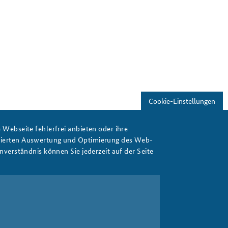
Freundeskreis
Studierendenkonferenz
Sicherheitspolitik gestalten
Cookie-Einstellungen
Webseite fehlerfrei anbieten oder ihre
isierten Auswertung und Optimierung des Web-
verständnis können Sie jederzeit auf der Seite
Drucken