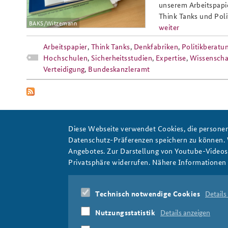
unserem Arbeitspapi
Think Tanks und Pol
BAKS/Witzemann
weiter
Praktika an der BAKS
Arbeitskreis "Junge
Arbeitspapier
,
Think Tanks
,
Denkfabriken
,
Politikberatu
Sicherheitspolitiker"
Hochschulen
,
Sicherheitsstudien
,
Expertise
,
Wissenscha
Verteidigung
,
Bundeskanzleramt
Diese Webseite verwendet Cookies, die personen
Datenschutz-Präferenzen speichern zu können.
Angebotes. Zur Darstellung von Youtube-Videos t
Denkfabriken
Privatsphäre widerrufen. Nähere Informationen 
Technisch notwendige Cookies
Details
Nutzungsstatistik
Details anzeigen