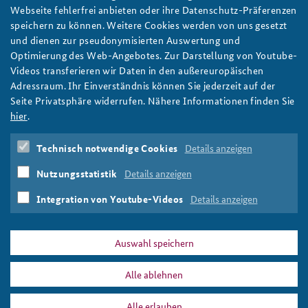
Egal, ob Harris oder Trump: Fragt nicht nur, was
Webseite fehlerfrei anbieten oder ihre Datenschutz-Präferenzen
die USA tun werden - Drei Empfehlungen für die
Anfahrt
Deutsches Forum Sicherheitspolitik
Newsletter-Archiv
speichern zu können. Weitere Cookies werden von uns gesetzt
transatlantische Sicherheitspolitik
und dienen zur pseudonymisierten Auswertung und
Freundeskreis
Arbeitskreis "Junge Sicherheitspolitiker"
Statt zu fragen, was die USA künftig für Europa tun werden,
Optimierung des Web-Angebotes. Zur Darstellung von Youtube-
sollten Deutschland und die EU die neue US-Regierung aktiv mit
Videos transferieren wir Daten in den außereuropäischen
Das Sicherheitspolitische Gespräch an der BAKS
Vorschlägen zur transatlantischen Sicherheitspolitik begrüßen,
Adressraum. Ihr Einverständnis können Sie jederzeit auf der
schreibt Prof. Dr. Gerlinde Groitl im BAKS-Arbeitspapier
Seite Privatsphäre widerrufen. Nähere Informationen finden Sie
Studierendenkonferenz Sicherheitspolitik gestalten
6/2024. Foto: CC BY-NC 2.0/Sonderman
hier
.
weiter
Technisch notwendige Cookies
Details anzeigen
Arbeitspapier
,
US-Präsidentschaftswahl 2024
,
USA
,
Deutschland
,
Europa
,
EU
,
Kamala Harris
,
Donald Trump
,
Nutzungsstatistik
Details anzeigen
Transatlantische Beziehungen
,
White House
,
NATO
,
Verteidigungsfähigkeit
,
Burden Sharing
Integration von Youtube-Videos
Details anzeigen
Auswahl speichern
Alle ablehnen
PRESSE
DATENSCHUTZ
IMPRESSUM
FAQ
Alle erlauben