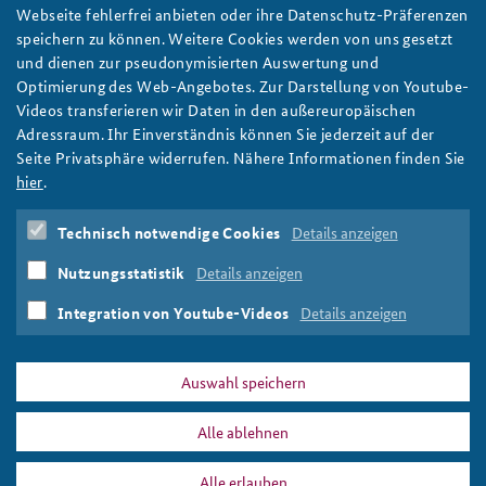
Schutz maritimer Kritischer Infrastruktur in der
Webseite fehlerfrei anbieten oder ihre Datenschutz-Präferenzen
Ostsee: Braucht es den Schuss vor den Bug?
Anfahrt
Deutsches Forum Sicherheitspolitik
Newsletter-Archiv
speichern zu können. Weitere Cookies werden von uns gesetzt
Die Sabotage maritimer Infrastruktur in der Ostsee nimmt zu. Im
und dienen zur pseudonymisierten Auswertung und
Freundeskreis
Arbeitskreis "Junge Sicherheitspolitiker"
aktuellen Arbeitspapier plädiert Patricia Schneider für klare
Optimierung des Web-Angebotes. Zur Darstellung von Youtube-
Befugnisse, ein übergreifendes Lagebild und bessere
Videos transferieren wir Daten in den außereuropäischen
Das Sicherheitspolitische Gespräch an der BAKS
Abstimmung beteiligter Behörden, um hybriden Angriffen
Adressraum. Ihr Einverständnis können Sie jederzeit auf der
konsequent entgegenzutreten. Foto: Bundeswehr
Seite Privatsphäre widerrufen. Nähere Informationen finden Sie
Studierendenkonferenz Sicherheitspolitik gestalten
weiter
hier
.
Arbeitspapier
,
Bundeswehr
,
Ostsee
,
Marine
,
Kritische
Technisch notwendige Cookies
Details anzeigen
Infrastruktur
,
KRITIS
,
hybride Angriffe
,
Schattenflotte
,
Russland
,
Bundespolizei
,
Seesicherheitsgesetz
,
Nutzungsstatistik
Details anzeigen
Handelswege
,
Sabotage
,
NATO
,
Unterseekabel
,
Pipelines
,
KRITIS-Dachgesetz
Integration von Youtube-Videos
Details anzeigen
Auswahl speichern
Alle ablehnen
PRESSE
DATENSCHUTZ
IMPRESSUM
FAQ
Alle erlauben