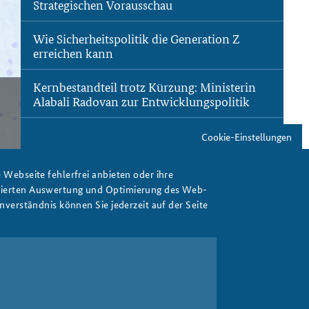
Strategischen Vorausschau
Wie Sicherheitspolitik die Generation Z
erreichen kann
Freundeskreis
Studierendenkonferenz
Sicherheitspolitik gestalten
Kernbestandteil trotz Kürzung: Ministerin
Alabali Radovan zur Entwicklungspolitik
as
d
en
Cookie-Einstellungen
WEITERE BEITRÄGE
Webseite fehlerfrei anbieten oder ihre
isierten Auswertung und Optimierung des Web-
verständnis können Sie jederzeit auf der Seite