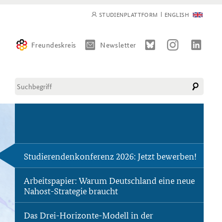
STUDIENPLATTFORM
ENGLISH
Freundeskreis
Newsletter
Diese Website durchsuchen
Suchformular
CLOSE NAVIGATION
CLOSE NAVIGATION
CLOSE NAVIGATION
CLOSE NAVIGATION
Kompetenzzentrum Strategische
Methodenseminar Strategische
Pressespiegel und Gastbeiträge
Studierendenkonferenz 2026: Jetzt bewerben!
Vorausschau
Vorausschau
von BAKS-Angehörigen
Arbeitspapier: Warum Deutschland eine neue
Nahost-Strategie braucht
Beirat
Deutsches Forum
Das Drei-Horizonte-Modell in der
Sicherheitspolitik