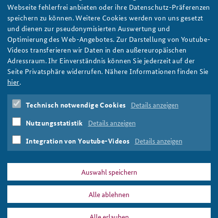
Egal, ob Harris oder Trump: Fragt nicht nur, was
Webseite fehlerfrei anbieten oder ihre Datenschutz-Präferenzen
die USA tun werden - Drei Empfehlungen für die
Anfahrt
Deutsches Forum Sicherheitspolitik
Newsletter-Archiv
speichern zu können. Weitere Cookies werden von uns gesetzt
transatlantische Sicherheitspolitik
und dienen zur pseudonymisierten Auswertung und
Freundeskreis
Arbeitskreis "Junge Sicherheitspolitiker"
Statt zu fragen, was die USA künftig für Europa tun werden,
Optimierung des Web-Angebotes. Zur Darstellung von Youtube-
sollten Deutschland und die EU die neue US-Regierung aktiv mit
Videos transferieren wir Daten in den außereuropäischen
Das Sicherheitspolitische Gespräch an der BAKS
Vorschlägen zur transatlantischen Sicherheitspolitik begrüßen,
Adressraum. Ihr Einverständnis können Sie jederzeit auf der
schreibt Prof. Dr. Gerlinde Groitl im BAKS-Arbeitspapier
Seite Privatsphäre widerrufen. Nähere Informationen finden Sie
Studierendenkonferenz Sicherheitspolitik gestalten
6/2024. Foto: CC BY-NC 2.0/Sonderman
hier
.
weiter
Technisch notwendige Cookies
Details anzeigen
Arbeitspapier
,
US-Präsidentschaftswahl 2024
,
USA
,
Deutschland
,
Europa
,
EU
,
Kamala Harris
,
Donald Trump
,
Nutzungsstatistik
Details anzeigen
Transatlantische Beziehungen
,
White House
,
NATO
,
Verteidigungsfähigkeit
,
Burden Sharing
Integration von Youtube-Videos
Details anzeigen
Auswahl speichern
Alle ablehnen
PRESSE
DATENSCHUTZ
IMPRESSUM
FAQ
Alle erlauben