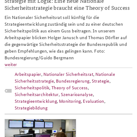
Strategie mit Logik: Eine neue Nationale
Sicherheitsstrategie braucht eine Theory of Success
Anfahrt
Deutsches Forum Sicherheitspolitik
Newsletter-Archiv
Ein Nationaler Sicherheitsrat soll künftig für die
Freundeskreis
Arbeitskreis "Junge Sicherheitspolitiker"
Strategieentwicklung zuständig sein und zu einer deutschen
Sicherheitspolitik aus einem Guss beitragen. In unserem
Das Sicherheitspolitische Gespräch an der BAKS
Arbeitspapier blicken Holger Janusch und Thomas Dörfler auf
die gegenwärtige Sicherheitsstrategie der Bundesrepublik und
Studierendenkonferenz Sicherheitspolitik gestalten
geben Empfehlungen, wie das gelingen kann. Foto:
Bundesregierung/Guido Bergmann
weiter
Arbeitspapier
,
Nationaler Sicherheitsrat
,
Nationale
Sicherheitsstrategie
,
Bundesregierung
,
Strategie
,
Sicherheitspolitik
,
Theory of Success
,
Sicherheitsarchitektur
,
Szenarioanalyse
,
Strategieentwicklung
,
Monitoring
,
Evaluation
,
Strategiebildung
ks18_cybersicherheit_slider.png