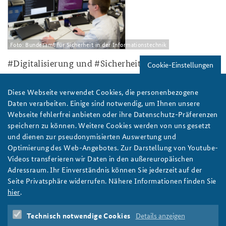
Foto: Bundesamt für Sicherheit in der Informationstechnik
#Digitalisierung und #Sicherheit - in 30 Sekunden
Cookie-Einstellungen
Eindrücke aus dem Kernseminar: kritische Fragen der
Cybersicherheit - in 30 Sekunden. Und für alle, die mehr
Diese Webseite verwendet Cookies, die personenbezogene
erfahren wollen, geht Seminarteilnehmerin Henrike Stein-Ratjen
Daten verarbeiten. Einige sind notwendig, um Ihnen unsere
auch weiter ins Detail.
Webseite fehlerfrei anbieten oder ihre Datenschutz-Präferenzen
weiter
speichern zu können. Weitere Cookies werden von uns gesetzt
und dienen zur pseudonymisierten Auswertung und
Kernseminar
,
Digitalisierung
,
Cyber-Sicherheit
,
Optimierung des Web-Angebotes. Zur Darstellung von Youtube-
Sicherheitsarchitektur
,
Seminare
Videos transferieren wir Daten in den außereuropäischen
Adressraum. Ihr Einverständnis können Sie jederzeit auf der
Arbeitspapier: Die Mär von der multipolaren
Seite Privatsphäre widerrufen. Nähere Informationen finden Sie
Weltordnung
hier
.
Mit dem komplexen Verhältnis von Multipolarität und
Hegemonie in der Sicherheitsarchitektur befasst sich Matthias
Technisch notwendige Cookies
Details anzeigen
Kennert in seinem wissenschaftlichen Arbeitspapier.