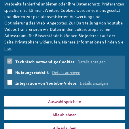
Bringschuld auf allen Seiten: Sicherheitspolitische
Webseite fehlerfrei anbieten oder ihre Datenschutz-Präferenzen
Politikberatung in der zweiten Zeitenwende
Anfahrt
Deutsches Forum Sicherheitspolitik
Newsletter-Archiv
speichern zu können. Weitere Cookies werden von uns gesetzt
Deutschland tue sich mit dem Einbezug sicherheitspolitischer
und dienen zur pseudonymisierten Auswertung und
Freundeskreis
Arbeitskreis "Junge Sicherheitspolitiker"
Expertise aus Denkfabriken und Forschung schwer, schreibt Dr.
Optimierung des Web-Angebotes. Zur Darstellung von Youtube-
Karl-Heinz Kamp – und macht in unserem Arbeitspapier
Videos transferieren wir Daten in den außereuropäischen
Das Sicherheitspolitische Gespräch an der BAKS
Vorschläge zur Verbesserung der Zusammenarbeit zwischen
Adressraum. Ihr Einverständnis können Sie jederzeit auf der
Think Tanks und Politik. Foto: BAKS/Witzemann
Seite Privatsphäre widerrufen. Nähere Informationen finden Sie
Studierendenkonferenz Sicherheitspolitik gestalten
weiter
hier
.
Arbeitspapier
,
Think Tanks
,
Denkfabriken
,
Politikberatung
,
Technisch notwendige Cookies
Details anzeigen
Bundesregierung
,
Bundesministerien
,
Universitäten
,
Hochschulen
,
Sicherheitsstudien
,
Expertise
,
Wissenschaft
,
Nutzungsstatistik
Details anzeigen
Forschung
,
Auswärtiges Amt
,
Bundesministerium der
Verteidigung
,
Bundeskanzleramt
Integration von Youtube-Videos
Details anzeigen
Auswahl speichern
Alle ablehnen
PRESSE
DATENSCHUTZ
IMPRESSUM
FAQ
Alle erlauben