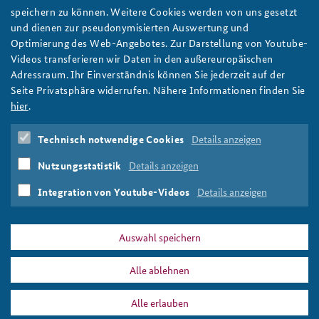
CC BY-NC-ND 2.0 DEED/chrisowenrichards
speichern zu können. Weitere Cookies werden von uns gesetzt
und dienen zur pseudonymisierten Auswertung und
Keep Calm and Carry On
Optimierung des Web-Angebotes. Zur Darstellung von Youtube-
#angeBAKSt: Als Präsident der BAKS bezieht Botschafter
Videos transferieren wir Daten in den außereuropäischen
Ekkehard Brose noch einmal Stellung. Es geht um das
Adressraum. Ihr Einverständnis können Sie jederzeit auf der
Grundbedürfnis nach Freiheit und Sicherheit und darum, was
Seite Privatsphäre widerrufen. Nähere Informationen finden Sie
uns dieses wert ist. Hier gehts zum Beitrag. Foto: CC BY-NC-ND
hier
.
2.0 DEED/chrisowenrichards
weiter
Technisch notwendige Cookies
Details anzeigen
Seiten
Nutzungsstatistik
Details anzeigen
1
2
3
4
5
6
nächste Seite ›
letzte Seite
Integration von Youtube-Videos
Details anzeigen
»
Auswahl speichern
Alle ablehnen
PRESSE
DATENSCHUTZ
IMPRESSUM
FAQ
Alle erlauben
EU
Drucken