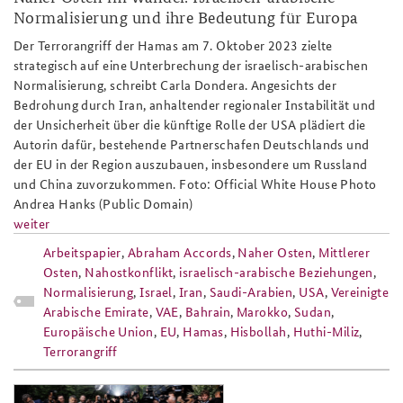
Normalisierung und ihre Bedeutung für Europa
Der Terrorangriff der Hamas am 7. Oktober 2023 zielte
strategisch auf eine Unterbrechung der israelisch-arabischen
Normalisierung, schreibt Carla Dondera. Angesichts der
Bedrohung durch Iran, anhaltender regionaler Instabilität und
der Unsicherheit über die künftige Rolle der USA plädiert die
Autorin dafür, bestehende Partnerschafen Deutschlands und
der EU in der Region auszubauen, insbesondere um Russland
und China zuvorzukommen. Foto: Official White House Photo
Andrea Hanks (Public Domain)
weiter
Arbeitspapier
,
Abraham Accords
,
Naher Osten
,
Mittlerer
Osten
,
Nahostkonflikt
,
israelisch-arabische Beziehungen
,
Normalisierung
,
Israel
,
Iran
,
Saudi-Arabien
,
USA
,
Vereinigte
Arabische Emirate
,
VAE
,
Bahrain
,
Marokko
,
Sudan
,
Europäische Union
,
EU
,
Hamas
,
Hisbollah
,
Huthi-Miliz
,
Terrorangriff
ap6-25_g7_summit_kananaskis.png