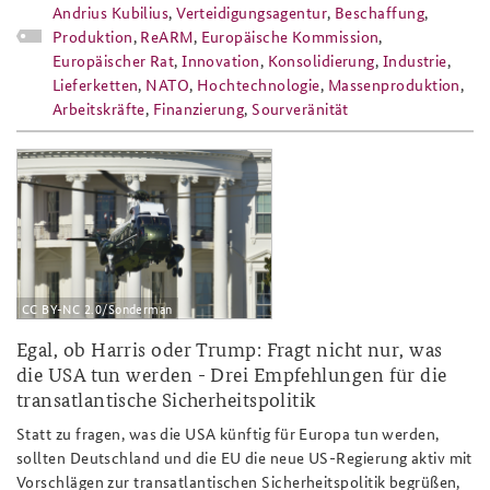
Andrius Kubilius
,
Verteidigungsagentur
,
Beschaffung
,
Produktion
,
ReARM
,
Europäische Kommission
,
Europäischer Rat
,
Innovation
,
Konsolidierung
,
Industrie
,
Lieferketten
,
NATO
,
Hochtechnologie
,
Massenproduktion
,
Arbeitskräfte
,
Finanzierung
,
Sourveränität
ap6_24_heli_808x486_slider.png
CC BY-NC 2.0/Sonderman
Egal, ob Harris oder Trump: Fragt nicht nur, was
die USA tun werden - Drei Empfehlungen für die
transatlantische Sicherheitspolitik
Statt zu fragen, was die USA künftig für Europa tun werden,
sollten Deutschland und die EU die neue US-Regierung aktiv mit
Vorschlägen zur transatlantischen Sicherheitspolitik begrüßen,