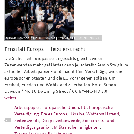
Simon Dawson / No 10 Downing Street / CC BY-NC-ND 2.0
Ernstfall Europa — Jetzt erst recht
Die Sicherheit Europas sei angesichts gleich zweier
Zeitenwenden mehr gefährdet denn je, schreibt Armin Staigis im
aktuellen Arbeitspapier - und macht fünf Vorschläge, wie die
europäischen Staaten und die EU vorangehen sollten, um
Freiheit, Frieden und Wohlstand zu erhalten. Foto: Simon
Dawson / No 10 Downing Street / CC BY-NC-ND 2.0
weiter
Arbeitspapier
,
Europäische Union
,
EU
,
Europäische
Verteidigung
,
Freies Europa
,
Ukraine
,
Waffenstillstand
,
Zeitenwende
,
Doppelzeitenwende
,
Sicherheits- und
Verteidigungsunion
,
Militärische Fähigkeiten
,
Transatlantische Beziehungen