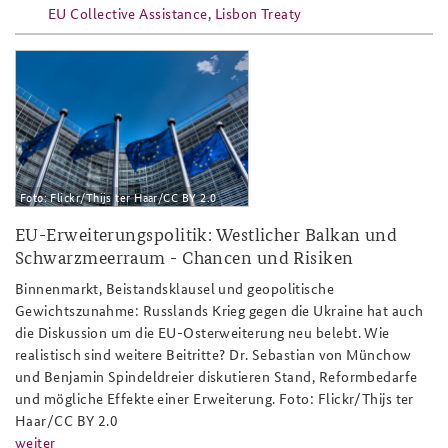
EU Collective Assistance
,
Lisbon Treaty
ap9-
25_bruessel_europaeische_kommissi
Foto: Flickr/Thijs ter Haar/CC BY 2.0
EU-Erweiterungspolitik: Westlicher Balkan und
Schwarzmeerraum - Chancen und Risiken
Binnenmarkt, Beistandsklausel und geopolitische
Gewichtszunahme: Russlands Krieg gegen die Ukraine hat auch
die Diskussion um die EU-Osterweiterung neu belebt. Wie
realistisch sind weitere Beitritte? Dr. Sebastian von Münchow
und Benjamin Spindeldreier diskutieren Stand, Reformbedarfe
und mögliche Effekte einer Erweiterung. Foto: Flickr/Thijs ter
Haar/CC BY 2.0
weiter