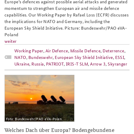
Europe’s defences against possible aerial attacks and generated
momentum to strengthen European air and missile defence
capabilities. Our Working Paper by Rafael Loss (ECFR) discusses
the implications for NATO and Germany, including the
European Sky Shield Initiative. Picture: Bundeswehr/PAO eVA-
Poland
weiter
Working Paper
,
Air Defence
,
Missile Defence
,
Deterrence
,
NATO
,
Bundeswehr
,
European Sky Shield Initiative
,
ESSI
,
Ukraine
,
Russia
,
PATRIOT
,
IRIS-T SLM
,
Arrow 3
,
Skyranger
bundeswehr_patriot_flugabwehrraket
Foto: Bundeswehr/PAO eVA-Polen
Welches Dach über Europa? Bodengebundene