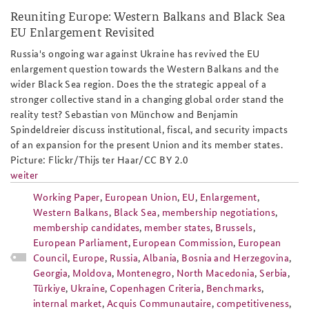
Reuniting Europe: Western Balkans and Black Sea
EU Enlargement Revisited
Russia's ongoing war against Ukraine has revived the EU
enlargement question towards the Western Balkans and the
wider Black Sea region. Does the the strategic appeal of a
stronger collective stand in a changing global order stand the
reality test? Sebastian von Münchow and Benjamin
Spindeldreier discuss institutional, fiscal, and security impacts
of an expansion for the present Union and its member states.
Picture: Flickr/Thijs ter Haar/CC BY 2.0
weiter
Working Paper
,
European Union
,
EU
,
Enlargement
,
Western Balkans
,
Black Sea
,
membership negotiations
,
membership candidates
,
member states
,
Brussels
,
European Parliament
,
European Commission
,
European
Council
,
Europe
,
Russia
,
Albania
,
Bosnia and Herzegovina
,
Georgia
,
Moldova
,
Montenegro
,
North Macedonia
,
Serbia
,
Türkiye
,
Ukraine
,
Copenhagen Criteria
,
Benchmarks
,
internal market
,
Acquis Communautaire
,
competitiveness
,