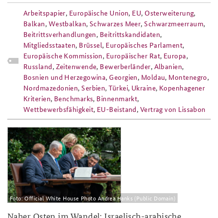
Arbeitspapier
,
Europäische Union
,
EU
,
Osterweiterung
,
Balkan
,
Westbalkan
,
Schwarzes Meer
,
Schwarzmeerraum
,
Beitrittsverhandlungen
,
Beitrittskandidaten
,
Mitgliedsstaaten
,
Brüssel
,
Europäisches Parlament
,
Europäische Kommission
,
Europäischer Rat
,
Europa
,
Russland
,
Zeitenwende
,
Bewerberländer
,
Albanien
,
Bosnien und Herzegowina
,
Georgien
,
Moldau
,
Montenegro
,
Nordmazedonien
,
Serbien
,
Türkei
,
Ukraine
,
Kopenhagener
Kriterien
,
Benchmarks
,
Binnenmarkt
,
Wettbewerbsfähigkeit
,
EU-Beistand
,
Vertrag von Lissabon
ap7-
25_abraham_accords_unterzeichnung
Foto: Official White House Photo Andrea Hanks (Public Domain)
Naher Osten im Wandel: Israelisch-arabische