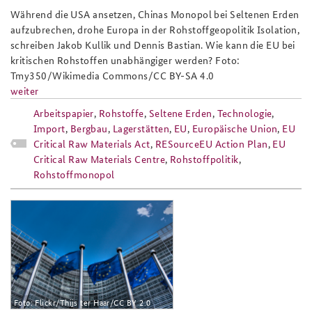
Während die USA ansetzen, Chinas Monopol bei Seltenen Erden
Anfahrt
Deutsches Forum Sicherheitspolitik
Newsletter-Archiv
aufzubrechen, drohe Europa in der Rohstoffgeopolitik Isolation,
schreiben Jakob Kullik und Dennis Bastian. Wie kann die EU bei
Freundeskreis
Arbeitskreis "Junge Sicherheitspolitiker"
kritischen Rohstoffen unabhängiger werden? Foto:
Tmy350/Wikimedia Commons/CC BY-SA 4.0
Das Sicherheitspolitische Gespräch an der BAKS
weiter
Studierendenkonferenz Sicherheitspolitik gestalten
Arbeitspapier
,
Rohstoffe
,
Seltene Erden
,
Technologie
,
Import
,
Bergbau
,
Lagerstätten
,
EU
,
Europäische Union
,
EU
Critical Raw Materials Act
,
RESourceEU Action Plan
,
EU
Critical Raw Materials Centre
,
Rohstoffpolitik
,
Rohstoffmonopol
ap9-
25_bruessel_europaeische_kommissi
Foto: Flickr/Thijs ter Haar/CC BY 2.0