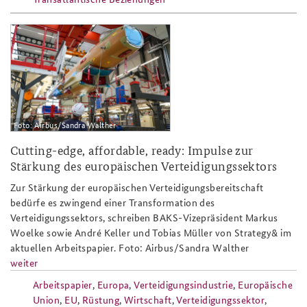
ap3-
25_airbus_eurofighter_kampfflugze
Foto: Airbus/Sandra Walther
Cutting-edge, affordable, ready: Impulse zur
Stärkung des europäischen Verteidigungssektors
Zur Stärkung der europäischen Verteidigungsbereitschaft
bedürfe es zwingend einer Transformation des
Verteidigungssektors, schreiben BAKS-Vizepräsident Markus
Woelke sowie André Keller und Tobias Müller von Strategy& im
aktuellen Arbeitspapier. Foto: Airbus/Sandra Walther
weiter
Arbeitspapier
,
Europa
,
Verteidigungsindustrie
,
Europäische
Union
,
EU
,
Rüstung
,
Wirtschaft
,
Verteidigungssektor
,