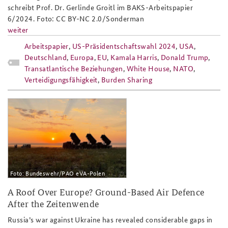
schreibt Prof. Dr. Gerlinde Groitl im BAKS-Arbeitspapier
6/2024. Foto: CC BY-NC 2.0/Sonderman
weiter
Arbeitspapier
,
US-Präsidentschaftswahl 2024
,
USA
,
Deutschland
,
Europa
,
EU
,
Kamala Harris
,
Donald Trump
,
Transatlantische Beziehungen
,
White House
,
NATO
,
Verteidigungsfähigkeit
,
Burden Sharing
bundeswehr_patriot_flugabwehrraket
Foto: Bundeswehr/PAO eVA-Polen
A Roof Over Europe? Ground-Based Air Defence
After the Zeitenwende
Russia’s war against Ukraine has revealed considerable gaps in