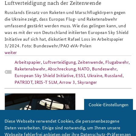
Luftverteidigung nach der Zeitenwende
Russlands Einsatz von Raketen und Marschflugkörpern gegen
die Ukraine zeigt, dass Europas Flug- und Raketenabwehr
umfassend gestärkt werden muss. Wie das gelingen kann, und
was es mit der von Deutschland initiierten European Sky Shield
Initiative auf sich hat, diskutiert Rafael Loss im Arbeitspapier
3/2024. Foto: Bundeswehr/PAO eVA-Polen
weiter
Arbeitspapier
,
Luftverteidigung
,
Zeitenwende
,
Flugabwehr
,
Raketenabwehr
,
Abschreckung
,
NATO
,
Bundeswehr
,
European Sky Shield Initiative
,
ESSI
,
Ukraine
,
Russland
,
PATRIOT
,
IRIS-T SLM
,
Arrow 3
,
Skyranger
angebakst_23_2_reichstag_slider_808
Cookie-Einstellungen
Diese Webseite verwendet Cookies, die personenbezogene
Daten verarbeiten. Einige sind notwendig, um Ihnen unsere
Webseite fehlerfrei anbieten oder ihre Datenschutz-Präferenzen