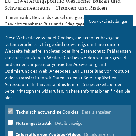
EU-Erweiterungspolitik: Westlicher Balkan und
Schwarzmeerraum - Chancen und Risiken
Anfahrt
Deutsches Forum Sicherheitspolitik
Newsletter-Archiv
Binnenmarkt, Beistandsklausel und geopolitische
Cookie-Einstellungen
Freundeskreis
Arbeitskreis "Junge Sicherheitspolitiker"
Gewichtszunahme: Russlands Krieg gegen die Ukraine hat auch
die Diskussion um die EU-Osterweiterung neu belebt. Wie
Das Sicherheitspolitische Gespräch an der BAKS
realistisch sind weitere Beitritte? Dr. Sebastian von Münchow
Diese Webseite verwendet Cookies, die personenbezogene
und Benjamin Spindeldreier diskutieren Stand, Reformbedarfe
Daten verarbeiten. Einige sind notwendig, um Ihnen unsere
Studierendenkonferenz Sicherheitspolitik gestalten
und mögliche Effekte einer Erweiterung. Foto: Flickr/Thijs ter
Webseite fehlerfrei anbieten oder ihre Datenschutz-Präferenzen
Haar/CC BY 2.0
speichern zu können. Weitere Cookies werden von uns gesetzt
weiter
und dienen zur pseudonymisierten Auswertung und
Optimierung des Web-Angebotes. Zur Darstellung von Youtube-
Arbeitspapier
,
Europäische Union
,
EU
,
Osterweiterung
,
Videos transferieren wir Daten in den außereuropäischen
Balkan
,
Westbalkan
,
Schwarzes Meer
,
Schwarzmeerraum
,
Adressraum. Ihr Einverständnis können Sie jederzeit auf der
Beitrittsverhandlungen
,
Beitrittskandidaten
,
Seite Privatsphäre widerrufen. Nähere Informationen finden Sie
Mitgliedsstaaten
,
Brüssel
,
Europäisches Parlament
,
hier
.
Europäische Kommission
,
Europäischer Rat
,
Europa
,
Russland
,
Zeitenwende
,
Bewerberländer
,
Albanien
,
Technisch notwendige Cookies
Details anzeigen
Bosnien und Herzegowina
,
Georgien
,
Moldau
,
Montenegro
,
Nordmazedonien
,
Serbien
,
Türkei
,
Ukraine
,
Kopenhagener
Nutzungsstatistik
Details anzeigen
Kriterien
,
Benchmarks
,
Binnenmarkt
,
Wettbewerbsfähigkeit
,
EU-Beistand
,
Vertrag von Lissabon
Integration von Youtube-Videos
Details anzeigen