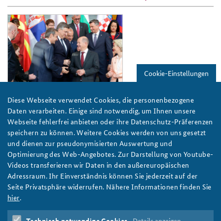
ap22-
10_bundesregierung_carstensen_slide
Cookie-Einstellungen
Bundesregierung/Carstensen
Diese Webseite verwendet Cookies, die personenbezogene
The Berlin Process for the Western Balkans: Four
Daten verarbeiten. Einige sind notwendig, um Ihnen unsere
Recommendations to Achieve Progress
Webseite fehlerfrei anbieten oder ihre Datenschutz-Präferenzen
The Berlin process is intended to promote cooperation between
speichern zu können. Weitere Cookies werden von uns gesetzt
the Western Balkan countries and advance the entire region. In
und dienen zur pseudonymisierten Auswertung und
our Working Paper, Branimir Jovanovic and Mario Holzner argue
Optimierung des Web-Angebotes. Zur Darstellung von Youtube-
that despite some achievements, the process had not been that
Videos transferieren wir Daten in den außereuropäischen
successful overall. The authors give four recommendations for
Adressraum. Ihr Einverständnis können Sie jederzeit auf der
improvements to the process. Picture:
Seite Privatsphäre widerrufen. Nähere Informationen finden Sie
Bundesregierung/Carstensen
hier
.
weiter
Technisch notwendige Cookies
Details anzeigen