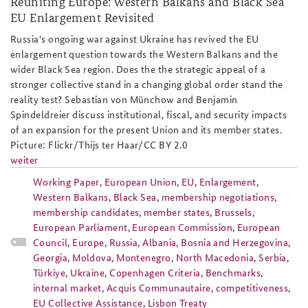
Reuniting Europe: Western Balkans and Black Sea
EU Enlargement Revisited
Anfahrt
Deutsches Forum Sicherheitspolitik
Newsletter-Archiv
Russia's ongoing war against Ukraine has revived the EU
Freundeskreis
Arbeitskreis "Junge Sicherheitspolitiker"
enlargement question towards the Western Balkans and the
wider Black Sea region. Does the the strategic appeal of a
Das Sicherheitspolitische Gespräch an der BAKS
stronger collective stand in a changing global order stand the
reality test? Sebastian von Münchow and Benjamin
Studierendenkonferenz Sicherheitspolitik gestalten
Spindeldreier discuss institutional, fiscal, and security impacts
of an expansion for the present Union and its member states.
Picture: Flickr/Thijs ter Haar/CC BY 2.0
weiter
Working Paper
,
European Union
,
EU
,
Enlargement
,
Western Balkans
,
Black Sea
,
membership negotiations
,
membership candidates
,
member states
,
Brussels
,
European Parliament
,
European Commission
,
European
Council
,
Europe
,
Russia
,
Albania
,
Bosnia and Herzegovina
,
Georgia
,
Moldova
,
Montenegro
,
North Macedonia
,
Serbia
,
Türkiye
,
Ukraine
,
Copenhagen Criteria
,
Benchmarks
,
internal market
,
Acquis Communautaire
,
competitiveness
,
EU Collective Assistance
,
Lisbon Treaty