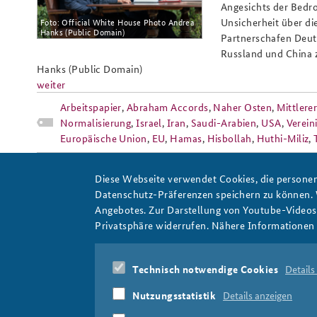
Angesichts der Bedro
Unsicherheit über di
Foto: Official White House Photo Andrea
Hanks (Public Domain)
Partnerschafen Deut
Russland und China 
Praktika an der BAKS
Arbeitskreis "Junge
Hanks (Public Domain)
Sicherheitspolitiker"
weiter
Arbeitspapier
,
Abraham Accords
,
Naher Osten
,
Mittlere
Normalisierung
,
Israel
,
Iran
,
Saudi-Arabien
,
USA
,
Verein
Europäische Union
,
EU
,
Hamas
,
Hisbollah
,
Huthi-Miliz
,
Diese Webseite verwendet Cookies, die personen
Datenschutz-Präferenzen speichern zu können.
Angebotes. Zur Darstellung von Youtube-Videos t
Privatsphäre widerrufen. Nähere Informationen 
Marokko
Technisch notwendige Cookies
Details
Nutzungsstatistik
Details anzeigen