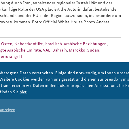
hung durch Iran, anhaltender regionaler Instabilität und der
e künftige Rolle der USA plädiert die Autorin dafür, bestehende
schlands und der EU in der Region auszubauen, insbesondere um
zuvorzukommen. Foto: Official White House Photo Andrea
Anfahrt
Das Sicherheitspolitische
Gespräch an der BAKS
r Osten
,
Nahostkonflikt
,
israelisch-arabische Beziehungen
,
igte Arabische Emirate
,
VAE
,
Bahrain
,
Marokko
,
Sudan
,
Terrorangriff
bezogene Daten verarbeiten. Einige sind notwendig, um Ihnen unsere 
 Weitere Cookies werden von uns gesetzt und dienen zur pseudonym
ransferieren wir Daten in den außereuropäischen Adressraum. Ihr Ein
finden Sie
hier
.
PRESSE
DATENSCHUTZ
IMPRESSUM
FAQ
 anzeigen