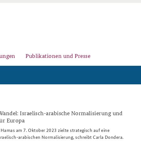
gungen
Publikationen und Presse
Historischer Ort
Kernseminar für
Arbeitspapiere Sicherheitspolitik
Sicherheitspolitik
andel: Israelisch-arabische Normalisierung und
für Europa
ung.png
r Hamas am 7. Oktober 2023 zielte strategisch auf eine
Sicherheitspolitische
Fachseminar Desinformation und
Newsletter-Archiv
raelisch-arabischen Normalisierung, schreibt Carla Dondera.
Nachwuchsarbeit
Sicherheitspolitik