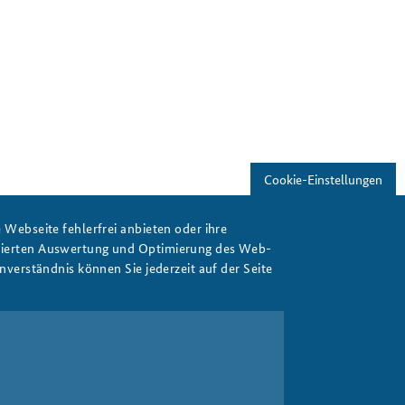
Freundeskreis
Studierendenkonferenz
Sicherheitspolitik gestalten
Cookie-Einstellungen
Webseite fehlerfrei anbieten oder ihre
isierten Auswertung und Optimierung des Web-
verständnis können Sie jederzeit auf der Seite
Drucken