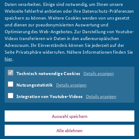
Bedingt resilient: Was der Berliner Blackout Anfang
Daten verarbeiten. Einige sind notwendig, um Ihnen unsere
2026 für die deutsche Krisenvorsorge bedeutet
Anfahrt
Deutsches Forum Sicherheitspolitik
Newsletter-Archiv
Webseite fehlerfrei anbieten oder ihre Datenschutz-Präferenzen
Der Berliner Blackout Anfang 2026 verdeutlicht dringenden
speichern zu können. Weitere Cookies werden von uns gesetzt
Freundeskreis
Arbeitskreis "Junge Sicherheitspolitiker"
Handlungsbedarf für Resilienz und Krisenvorsorge in
und dienen zur pseudonymisierten Auswertung und
Deutschland, schreibt ein Autorenteam des IFSH. Foto:
Optimierung des Web-Angebotes. Zur Darstellung von Youtube-
Das Sicherheitspolitische Gespräch an der BAKS
THW/Viktoria Pfeiffer
Videos transferieren wir Daten in den außereuropäischen
weiter
Adressraum. Ihr Einverständnis können Sie jederzeit auf der
Studierendenkonferenz Sicherheitspolitik gestalten
Seite Privatsphäre widerrufen. Nähere Informationen finden Sie
Arbeitspapier
,
KRITIS
,
Kritische Infrastruktur
,
Berlin
,
hier
.
Anschlag
,
Stromversorgung
,
Blackout
,
2026
,
Energieversorgung
,
KRITIS-Dachgesetz
,
Krisenvorsorge
,
Technisch notwendige Cookies
Details anzeigen
Notstrom
,
Resilienz
,
Kommunen
,
Katastrophenschutz
,
Bevölkerungsschutz
,
Zivilschutz
,
hybride Angriffe
,
Nutzungsstatistik
Details anzeigen
Sabotage
,
Desinformation
,
Cyberangriffe
,
Zivilgesellschcaft
,
Solidarität
,
Handlungsbedarf
Integration von Youtube-Videos
Details anzeigen
Auswahl speichern
Alle ablehnen
PRESSE
DATENSCHUTZ
IMPRESSUM
FAQ