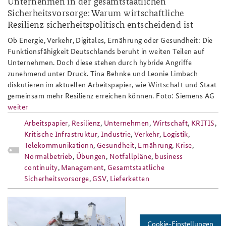
Unternehmen in der gesamtstaatlichen
Sicherheitsvorsorge: Warum wirtschaftliche
Anfahrt
Deutsches Forum Sicherheitspolitik
Newsletter-Archiv
Resilienz sicherheitspolitisch entscheidend ist
Freundeskreis
Arbeitskreis "Junge Sicherheitspolitiker"
Ob Energie, Verkehr, Digitales, Ernährung oder Gesundheit: Die
Funktionsfähigkeit Deutschlands beruht in weiten Teilen auf
Das Sicherheitspolitische Gespräch an der BAKS
Unternehmen. Doch diese stehen durch hybride Angriffe
zunehmend unter Druck. Tina Behnke und Leonie Limbach
Studierendenkonferenz Sicherheitspolitik gestalten
diskutieren im aktuellen Arbeitspapier, wie Wirtschaft und Staat
gemeinsam mehr Resilienz erreichen können. Foto: Siemens AG
weiter
Arbeitspapier
,
Resilienz
,
Unternehmen
,
Wirtschaft
,
KRITIS
,
Kritische Infrastruktur
,
Industrie
,
Verkehr
,
Logistik
,
Telekommunikationn
,
Gesundheit
,
Ernährung
,
Krise
,
Normalbetrieb
,
Übungen
,
Notfallpläne
,
business
continuity
,
Management
,
Gesamtstaatliche
Sicherheitsvorsorge
,
GSV
,
Lieferketten
ap_4-
21_defender_slider_808x486.png
Cookie-Einstellungen