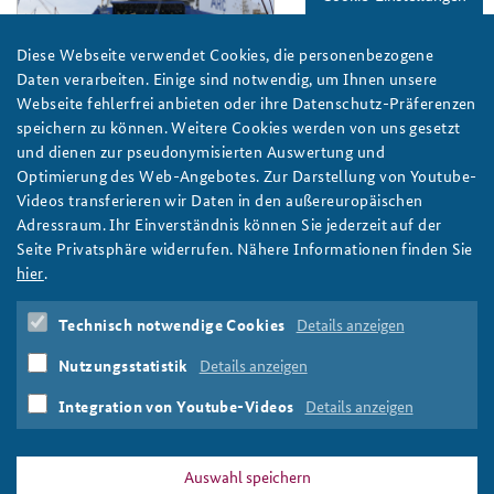
Diese Webseite verwendet Cookies, die personenbezogene
Daten verarbeiten. Einige sind notwendig, um Ihnen unsere
Bundeswehr/PIZ SKB
Webseite fehlerfrei anbieten oder ihre Datenschutz-Präferenzen
speichern zu können. Weitere Cookies werden von uns gesetzt
Der Nahe Ferne Osten: Die NATO braucht mehr als
und dienen zur pseudonymisierten Auswertung und
nur ein strategisches Selbstgespräch über China
Optimierung des Web-Angebotes. Zur Darstellung von Youtube-
Die NATO sollte mit China in einen zielgerichteten Dialog treten
Videos transferieren wir Daten in den außereuropäischen
- "nicht weil die Allianz eine asiatische Macht sein will, sondern
Adressraum. Ihr Einverständnis können Sie jederzeit auf der
weil die Volksrepublik eine europäische Macht wird", schreibt Dr.
Seite Privatsphäre widerrufen. Nähere Informationen finden Sie
Henning Riecke im neuen BAKS-Arbeitspapier. Foto:
hier
.
Bundeswehr/PIZ SKB.
weiter
Technisch notwendige Cookies
Details anzeigen
Arbeitspapier
,
NATO
,
Europa
,
China
,
transatlantische
Nutzungsstatistik
Details anzeigen
Zusammenarbeit
,
Belt and Road Initiative
,
Logistik
,
Indo-
Pazifik
Integration von Youtube-Videos
Details anzeigen
Auswahl speichern