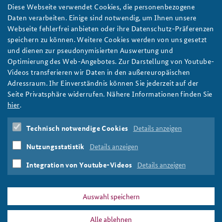
Münchner Sicherheitskonferenz: Resilienz als
Diese Webseite verwendet Cookies, die personenbezogene
Unternehmensaufgabe
Anfahrt
Deutsches Forum Sicherheitspolitik
Newsletter-Archiv
Daten verarbeiten. Einige sind notwendig, um Ihnen unsere
Wie können sich Wirtschaft und Staat angesichts hybrider
Webseite fehlerfrei anbieten oder ihre Datenschutz-Präferenzen
Freundeskreis
Arbeitskreis "Junge Sicherheitspolitiker"
Angriffe gemeinsam resilient aufstellen? Eine Studie des
speichern zu können. Weitere Cookies werden von uns gesetzt
Beratungsunternehmens Strategy& in Kooperation mit der BAKS
und dienen zur pseudonymisierten Auswertung und
Das Sicherheitspolitische Gespräch an der BAKS
liefert anlässlich der Münchner Sicherheitskonferenz 2026
Optimierung des Web-Angebotes. Zur Darstellung von Youtube-
Vorschläge. Foto: Deutsche Bahn AG / Volker Emersleben
Videos transferieren wir Daten in den außereuropäischen
Studierendenkonferenz Sicherheitspolitik gestalten
weiter
Adressraum. Ihr Einverständnis können Sie jederzeit auf der
Seite Privatsphäre widerrufen. Nähere Informationen finden Sie
Wirtschaft
,
Unternehmen
,
Resilienz
,
Handlungsfähigkeit
,
hier
.
Gemeinwesen
,
hybride Angriffe
,
Kritische Infrastruktur
,
KRITIS
,
Zivile Verteidigung
,
Spionage
,
Sabotage
,
Technisch notwendige Cookies
Details anzeigen
Desinformation
,
Lieferketten
,
Wirtschatfsschutz
,
Normalbetrieb
,
Lagebild
,
Krisenreaktion
,
Notfallpläne
,
Nutzungsstatistik
Details anzeigen
Übungen
,
Strategy&
,
Kooperation
,
Münchner
Sicherheitskonferenz
,
MSC
,
Side Event
,
2026
Integration von Youtube-Videos
Details anzeigen
Auswahl speichern
Alle ablehnen