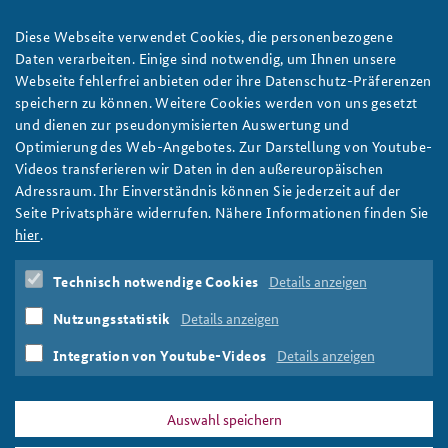
Unternehmen in der gesamtstaatlichen
Sicherheitsvorsorge: Warum wirtschaftliche
Anfahrt
Deutsches Forum Sicherheitspolitik
Newsletter-Archiv
Diese Webseite verwendet Cookies, die personenbezogene
Resilienz sicherheitspolitisch entscheidend ist
Daten verarbeiten. Einige sind notwendig, um Ihnen unsere
Freundeskreis
Arbeitskreis "Junge Sicherheitspolitiker"
Ob Energie, Verkehr, Digitales, Ernährung oder Gesundheit: Die
Webseite fehlerfrei anbieten oder ihre Datenschutz-Präferenzen
Funktionsfähigkeit Deutschlands beruht in weiten Teilen auf
speichern zu können. Weitere Cookies werden von uns gesetzt
Das Sicherheitspolitische Gespräch an der BAKS
Unternehmen. Doch diese stehen durch hybride Angriffe
und dienen zur pseudonymisierten Auswertung und
zunehmend unter Druck. Tina Behnke und Leonie Limbach
Optimierung des Web-Angebotes. Zur Darstellung von Youtube-
Studierendenkonferenz Sicherheitspolitik gestalten
diskutieren im aktuellen Arbeitspapier, wie Wirtschaft und Staat
Videos transferieren wir Daten in den außereuropäischen
gemeinsam mehr Resilienz erreichen können. Foto: Siemens AG
Adressraum. Ihr Einverständnis können Sie jederzeit auf der
weiter
Seite Privatsphäre widerrufen. Nähere Informationen finden Sie
hier
.
Arbeitspapier
,
Resilienz
,
Unternehmen
,
Wirtschaft
,
KRITIS
,
Kritische Infrastruktur
,
Industrie
,
Verkehr
,
Logistik
,
Technisch notwendige Cookies
Details anzeigen
Telekommunikationn
,
Gesundheit
,
Ernährung
,
Krise
,
Normalbetrieb
,
Übungen
,
Notfallpläne
,
business
Nutzungsstatistik
Details anzeigen
continuity
,
Management
,
Gesamtstaatliche
Sicherheitsvorsorge
,
GSV
,
Lieferketten
Integration von Youtube-Videos
Details anzeigen
Auswahl speichern