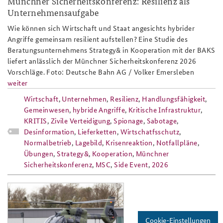
Münchner Sicherheitskonferenz: Resilienz als
Unternehmensaufgabe
Anfahrt
Deutsches Forum Sicherheitspolitik
Newsletter-Archiv
Wie können sich Wirtschaft und Staat angesichts hybrider
Freundeskreis
Arbeitskreis "Junge Sicherheitspolitiker"
Angriffe gemeinsam resilient aufstellen? Eine Studie des
Beratungsunternehmens Strategy& in Kooperation mit der BAKS
Das Sicherheitspolitische Gespräch an der BAKS
liefert anlässlich der Münchner Sicherheitskonferenz 2026
Vorschläge. Foto: Deutsche Bahn AG / Volker Emersleben
Studierendenkonferenz Sicherheitspolitik gestalten
weiter
Wirtschaft
,
Unternehmen
,
Resilienz
,
Handlungsfähigkeit
,
Gemeinwesen
,
hybride Angriffe
,
Kritische Infrastruktur
,
KRITIS
,
Zivile Verteidigung
,
Spionage
,
Sabotage
,
Desinformation
,
Lieferketten
,
Wirtschatfsschutz
,
Normalbetrieb
,
Lagebild
,
Krisenreaktion
,
Notfallpläne
,
Übungen
,
Strategy&
,
Kooperation
,
Münchner
Sicherheitskonferenz
,
MSC
,
Side Event
,
2026
hubschrauber_bundeswehr_airbus_h
Cookie-Einstellungen