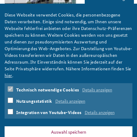
Diese Webseite verwendet Cookies, die personenbezogene
Foto: ©Bundeswehr/Rolf Klatt
Daten verarbeiten. Einige sind notwendig, um Ihnen unsere
Webseite fehlerfrei anbieten oder ihre Datenschutz-Präferenzen
Münchner Sicherheitskonferenz: Diskussion über
speichern zu können. Weitere Cookies werden von uns gesetzt
Verteidigungsindustrie der EU
und dienen zur pseudonymisierten Auswertung und
Die Zeitenwende birgt große Herausforderungen für Europas
Optimierung des Web-Angebotes. Zur Darstellung von Youtube-
Verteidigungsindustrie. Das Unternehmen Strategy& und die
Videos transferieren wir Daten in den außereuropäischen
BAKS richten dazu eine Diskussion mit EU-
Adressraum. Ihr Einverständnis können Sie jederzeit auf der
Verteidigungskommissar Kubilius auf der Münchner
Seite Privatsphäre widerrufen. Nähere Informationen finden Sie
Sicherheitskonferenz 2025 aus. Foto: ©Bundeswehr/Rolf Klatt
hier
.
weiter
Technisch notwendige Cookies
Details anzeigen
Münchner Sicherheitskonferenz
,
MSC
,
2025
,
Europa
,
Europäische Union
,
Verteidigungsindustrie
,
Rüstung
,
Nutzungsstatistik
Details anzeigen
Zeitenwende
,
Wirtschaft
,
Strategy&
,
Kooperation
,
Side
Event
,
Studie
Integration von Youtube-Videos
Details anzeigen
Auswahl speichern