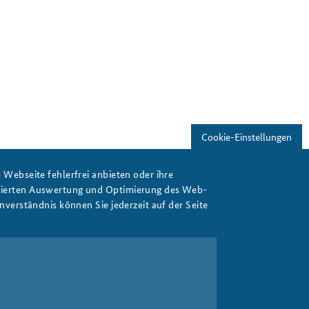
Freundeskreis
Studierendenkonferenz
Sicherheitspolitik gestalten
Cookie-Einstellungen
Webseite fehlerfrei anbieten oder ihre
isierten Auswertung und Optimierung des Web-
verständnis können Sie jederzeit auf der Seite