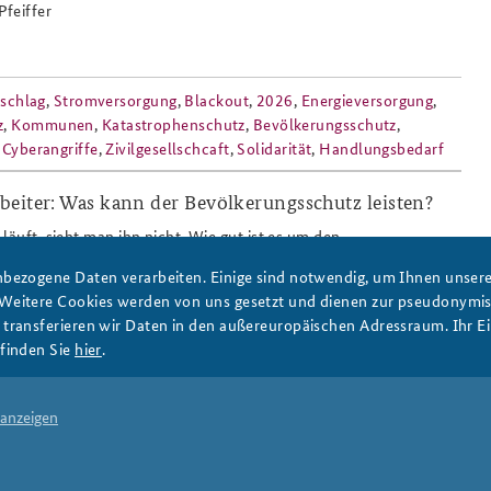
feiffer
Anfahrt
Das Sicherheitspolitische
schlag
,
Stromversorgung
,
Blackout
,
2026
,
Energieversorgung
,
Gespräch an der BAKS
z
,
Kommunen
,
Katastrophenschutz
,
Bevölkerungsschutz
,
,
Cyberangriffe
,
Zivilgesellschcaft
,
Solidarität
,
Handlungsbedarf
eiter: Was kann der Bevölkerungsschutz leisten?
läuft, sieht man ihn nicht. Wie gut ist es um den
ür die Menschen in Deutschland bestellt? Politik und Fachleute
bezogene Daten verarbeiten. Einige sind notwendig, um Ihnen unsere 
ähigkeit der Katastrophenhilfe bei einer Konferenz in der BAKS
 Weitere Cookies werden von uns gesetzt und dienen zur pseudonym
ransferieren wir Daten in den außereuropäischen Adressraum. Ihr Ein
finden Sie
hier
.
 anzeigen