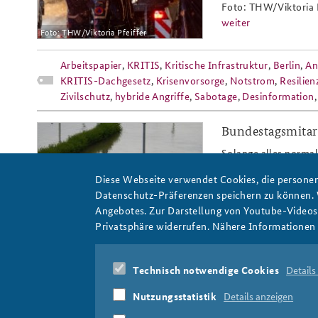
Foto: THW/Viktoria P
weiter
Foto: THW/Viktoria Pfeiffer
Praktika an der BAKS
Arbeitskreis "Junge
Arbeitspapier
,
KRITIS
,
Kritische Infrastruktur
,
Berlin
,
An
Sicherheitspolitiker"
KRITIS-Dachgesetz
,
Krisenvorsorge
,
Notstrom
,
Resilien
Zivilschutz
,
hybride Angriffe
,
Sabotage
,
Desinformation
Bundestagsmitarb
bevoelkerungsschutz_slider.jpg
Solange alles normal 
Bevölkerungsschutz f
Diese Webseite verwendet Cookies, die personen
gingen der Zukunftsf
Datenschutz-Präferenzen speichern zu können.
auf den Grund.
Angebotes. Zur Darstellung von Youtube-Videos t
weiter
Privatsphäre widerrufen. Nähere Informationen 
Foto: Jivee Blau/Wikimedia/CC BY-SA 3.0
Bevölkerungsschutz
,
Katastrophenschutz
Technisch notwendige Cookies
Details
Nutzungsstatistik
Details anzeigen