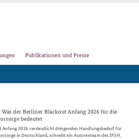
gungen
Publikationen und Presse
Historischer Ort
Kernseminar für
Arbeitspapiere Sicherheitspolitik
Sicherheitspolitik
t: Was der Berliner Blackout Anfang 2026 für die
vorsorge bedeutet
esilienz_thw_viktoria_pfeiffer_808x486.
ut Anfang 2026 verdeutlicht dringenden Handlungsbedarf für
Sicherheitspolitische
Fachseminar Desinformation und
Newsletter-Archiv
vorsorge in Deutschland, schreibt ein Autorenteam des IFSH.
Nachwuchsarbeit
Sicherheitspolitik