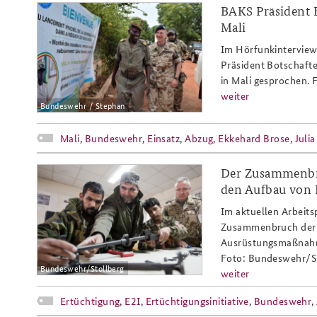
BAKS Präsident 
mali_808x486.png
Mali
Im Hörfunkinterview
Präsident Botschaft
in Mali gesprochen.
weiter
Bundeswehr / Stephan
Mali
,
Bundeswehr
,
Einsatz
,
Abzug
,
Ekkehard Brose
,
Julia
Der Zusammenbru
20220120_website-
den Aufbau von P
slider-
Im aktuellen Arbeits
zusammenbruch-
Zusammenbruch der S
Ausrüstungsmaßnahme
ana_808x486px.png
Foto: Bundeswehr/S
Bundeswehr/Stollberg
weiter
Ertüchtigung
,
E2I
,
Ertüchtigungsinitiative
,
Bundeswehr
,