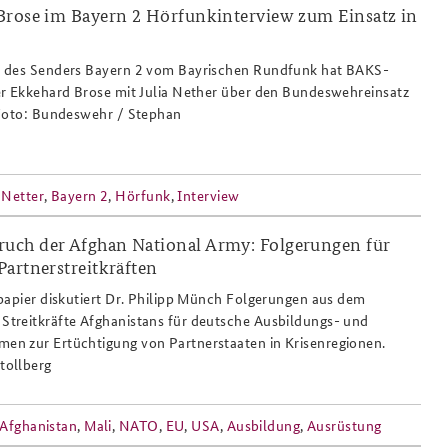
Brose im Bayern 2 Hörfunkinterview zum Einsatz in
 des Senders Bayern 2 vom Bayrischen Rundfunk hat BAKS-
er Ekkehard Brose mit Julia Nether über den Bundeswehreinsatz
 Foto: Bundeswehr / Stephan
 Netter
,
Bayern 2
,
Hörfunk
,
Interview
ch der Afghan National Army: Folgerungen für
artnerstreitkräften
papier diskutiert Dr. Philipp Münch Folgerungen aus dem
treitkräfte Afghanistans für deutsche Ausbildungs- und
n zur Ertüchtigung von Partnerstaaten in Krisenregionen.
tollberg
Afghanistan
,
Mali
,
NATO
,
EU
,
USA
,
Ausbildung
,
Ausrüstung