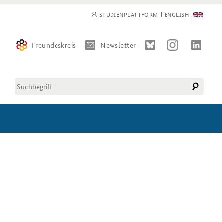
STUDIENPLATTFORM
ENGLISH
Freundeskreis
Newsletter
Diese Website durchsuchen
Suchformular
CLOSE NAVIGATION
CLOSE NAVIGATION
CLOSE NAVIGATION
CLOSE NAVIGATION
Kompetenzzentrum Strategische
Methodenseminar Strategische
Pressespiegel und Gastbeiträge
Vorausschau
Vorausschau
von BAKS-Angehörigen
Beirat
Deutsches Forum
Sicherheitspolitik