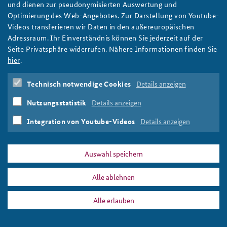
Leopard 2: BAKS-Präsident betont im Cicero-
und dienen zur pseudonymisierten Auswertung und
Interview Einbindung der USA
Optimierung des Web-Angebotes. Zur Darstellung von Youtube-
Anfahrt
Deutsches Forum Sicherheitspolitik
Newsletter-Archiv
Videos transferieren wir Daten in den außereuropäischen
Im Interview mit der Zeitschrift Cicero spricht BAKS-Präsident
Adressraum. Ihr Einverständnis können Sie jederzeit auf der
Freundeskreis
Arbeitskreis "Junge Sicherheitspolitiker"
Ekkehard Brose über die Entscheidung der Bundesregierung, der
Seite Privatsphäre widerrufen. Nähere Informationen finden Sie
Ukraine Kampfpanzer zur Verfügung zu stellen.
Das Sicherheitspolitische Gespräch an der BAKS
hier
.
weiter
Ukraine
,
Leopard 2
,
Kampfpanzer
,
Bundeswehr
,
Studierendenkonferenz Sicherheitspolitik gestalten
Technisch notwendige Cookies
Details anzeigen
Bundeskanzler
,
USA
,
NATO
,
Ukrainekrieg
,
Russland
,
Rüstung
,
Ramstein
Nutzungsstatistik
Details anzeigen
Integration von Youtube-Videos
Details anzeigen
Auswahl speichern
PRESSE
DATENSCHUTZ
IMPRESSUM
FAQ
Alle ablehnen
Leopard 2
Drucken
Alle erlauben