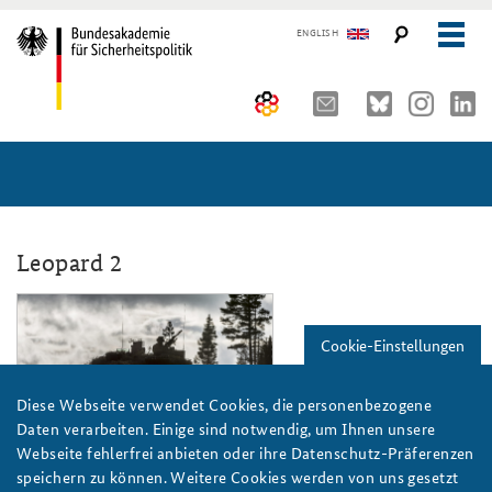
ENGLISH
Über uns
10 Jahre AKJS
Auftrag und Organisation
Seminare und Tagungen
Historischer Ort
Leopard 2
Publikationen und Presse
Kompetenzzentrum Strategische Vorausschau
Führungskräfteseminar für Sicherheitspolitik
interview_cicero_januar_2023_slider.
Cookie-Einstellungen
Team
Kernseminar für Sicherheitspolitik
#angeBAKSt: Aktuelle Kommentare zur Sicherheitspolitik
STUDIENPLATTFORM
Sicherheitspolitische Nachwuchsarbeit
Methodenseminar Strategische Vorausschau
Arbeitspapiere Sicherheitspolitik
Diese Webseite verwendet Cookies, die personenbezogene
Daten verarbeiten. Einige sind notwendig, um Ihnen unsere
Beirat
Fachseminar Digitalisierung und Sicherheitspolitik
Pressespiegel und Gastbeiträge von BAKS-Angehörigen
Webseite fehlerfrei anbieten oder ihre Datenschutz-Präferenzen
Foto: NATO/Dorow/CC BY-NC-ND 2.0
speichern zu können. Weitere Cookies werden von uns gesetzt
Praktika an der BAKS
Fachseminar Desinformation und Sicherheitspolitik
Ansprechpartner für Presse- und andere Medienanfragen