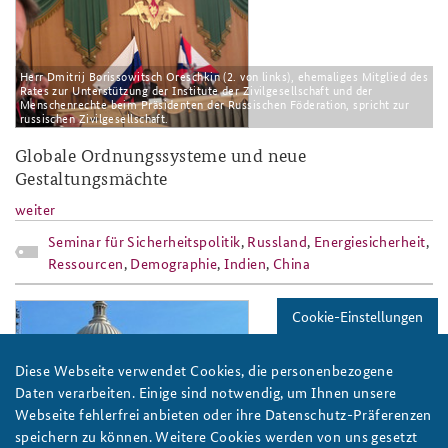
Herr Dmitrij Borissowitsch Oreschkin (2. von links), ehemaliges Mitglied des
Rates zur Unterstützung der Institute der Zivilgesellschaft und der
Menschenrechte beim Präsidenten der Russischen Föderation, spricht zur
russischen Zivilgesellschaft.
Globale Ordnungssysteme und neue
Gestaltungsmächte
weiter
Seminar für Sicherheitspolitik
,
Russland
,
Energiesicherheit
,
Ressourcen
,
Demographie
,
Indien
,
China
2013_elemente_globaler_ordnung2.jp
Cookie-Einstellungen
Diese Webseite verwendet Cookies, die personenbezogene
Daten verarbeiten. Einige sind notwendig, um Ihnen unsere
Webseite fehlerfrei anbieten oder ihre Datenschutz-Präferenzen
speichern zu können. Weitere Cookies werden von uns gesetzt
Das Kapitol in Washington D.C. vor blauem Himmel.