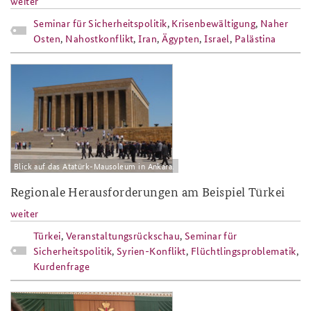
weiter
Seminar für Sicherheitspolitik
,
Krisenbewältigung
,
Naher
Osten
,
Nahostkonflikt
,
Iran
,
Ägypten
,
Israel
,
Palästina
2013_sp13_modul5_tuerkei_atatuerk
Blick auf das Atatürk-Mausoleum in Ankara.
Regionale Herausforderungen am Beispiel Türkei
weiter
Türkei
,
Veranstaltungsrückschau
,
Seminar für
Sicherheitspolitik
,
Syrien-Konflikt
,
Flüchtlingsproblematik
,
Kurdenfrage
2013_sp13_modul4_russland_oreschk