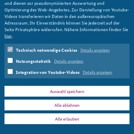
und dienen zur pseudonymisierten Auswertung und
Optimierung des Web-Angebotes. Zur Darstellung von Youtube-
Elemente globaler Ordnung und die Rolle der USA
Videos transferieren wir Daten in den außereuropäischen
weiter
Adressraum. Ihr Einverständnis können Sie jederzeit auf der
Seite Privatsphäre widerrufen. Nähere Informationen finden Sie
Seminar für Sicherheitspolitik
,
USA
,
Schuldenkrise
,
hier
.
Energiesicherheit
,
Fracking
,
Schwellenländer
,
Rüstung
,
Freihandelsabkommen
,
Vereinte Nationen
,
Friedenssicherung
,
Syrienkonflikt
,
Mali
,
Nordafrika
,
Iran
,
Technisch notwendige Cookies
Details anzeigen
Nordkorea
Nutzungsstatistik
Details anzeigen
Seiten
Integration von Youtube-Videos
Details anzeigen
« erste Seite
‹ vorherige Seite
1
2
3
Auswahl speichern
Alle ablehnen
PRESSE
DATENSCHUTZ
IMPRESSUM
FAQ
Alle erlauben
Seminar für Sicherheitspolitik
Drucken