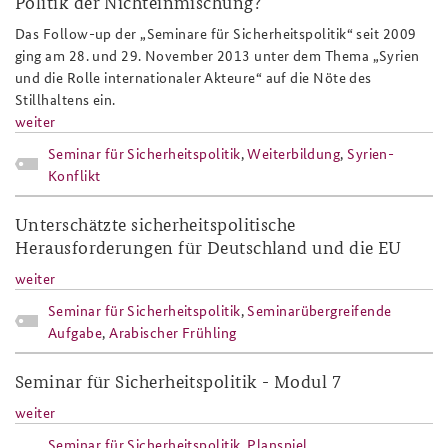
Politik der Nichteinmischung?
Anfahrt
Deutsches Forum Sicherheitspolitik
Newsletter-Archiv
Das Follow-up der „Seminare für Sicherheitspolitik“ seit 2009
ging am 28. und 29. November 2013 unter dem Thema „Syrien
Freundeskreis
Arbeitskreis "Junge Sicherheitspolitiker"
und die Rolle internationaler Akteure“ auf die Nöte des
Stillhaltens ein.
Das Sicherheitspolitische Gespräch an der BAKS
weiter
Seminar für Sicherheitspolitik
,
Weiterbildung
,
Syrien-
Studierendenkonferenz Sicherheitspolitik gestalten
Konflikt
Unterschätzte sicherheitspolitische
Herausforderungen für Deutschland und die EU
weiter
Seminar für Sicherheitspolitik
,
Seminarübergreifende
Aufgabe
,
Arabischer Frühling
Seminar für Sicherheitspolitik - Modul 7
weiter
Seminar für Sicherheitspolitik
,
Planspiel
,