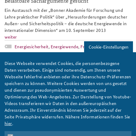
Belastbare Sachargumente gesucht
Anfahrt
Deutsches Forum Sicherheitspolitik
Newsletter-Archiv
Ein Austausch mit der „Bonner Akademie für Forschung und
Lehre praktischer Politik“ über „Herausforderungen deutscher
Freundeskreis
Arbeitskreis "Junge Sicherheitspolitiker"
Außen- und Sicherheitspolitik – die deutsche Energiewende in
internationaler Dimension“ am 10. September 2013
Das Sicherheitspolitische Gespräch an der BAKS
weiter
Energiesicherheit
,
Energiewende
,
Fracking
,
Schiefergas
Cookie-Einstellungen
Studierendenkonferenz Sicherheitspolitik gestalten
2013_elemente_globaler_ordnung2.jp
Diese Webseite verwendet Cookies, die personenbezogene
Daten verarbeiten. Einige sind notwendig, um Ihnen unsere
Webseite fehlerfrei anbieten oder ihre Datenschutz-Präferenzen
speichern zu können. Weitere Cookies werden von uns gesetzt
und dienen zur pseudonymisierten Auswertung und
Optimierung des Web-Angebotes. Zur Darstellung von Youtube-
Das Kapitol in Washington D.C. vor blauem Himmel.
Videos transferieren wir Daten in den außereuropäischen
Adressraum. Ihr Einverständnis können Sie jederzeit auf der
Elemente globaler Ordnung und die Rolle der USA
Seite Privatsphäre widerrufen. Nähere Informationen finden Sie
weiter
hier
.
Seminar für Sicherheitspolitik
,
USA
,
Schuldenkrise
,