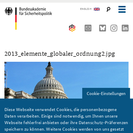
ENGLISH
Über uns
2013_elemente_globaler_ordnung2.jpg
10 Jahre AKJS
Auftrag und Organisation
Seminare und Tagungen
Historischer Ort
Publikationen und Presse
Kompetenzzentrum Strategische Vorausschau
Führungskräfteseminar für Sicherheitspolitik
Cookie-Einstellungen
Team
Kernseminar für Sicherheitspolitik
#angeBAKSt: Aktuelle Kommentare zur Sicherheitspolitik
STUDIENPLATTFORM
Sicherheitspolitische Nachwuchsarbeit
Methodenseminar Strategische Vorausschau
Arbeitspapiere Sicherheitspolitik
Diese Webseite verwendet Cookies, die personenbezogene
Daten verarbeiten. Einige sind notwendig, um Ihnen unsere
Beirat
Fachseminar Digitalisierung und Sicherheitspolitik
Pressespiegel und Gastbeiträge von BAKS-Angehörigen
Webseite fehlerfrei anbieten oder ihre Datenschutz-Präferenzen
speichern zu können. Weitere Cookies werden von uns gesetzt
Praktika an der BAKS
Fachseminar Desinformation und Sicherheitspolitik
Ansprechpartner für Presse- und andere Medienanfragen