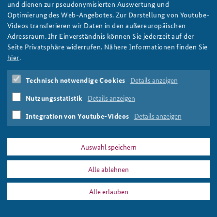
und dienen zur pseudonymisierten Auswertung und
Optimierung des Web-Angebotes. Zur Darstellung von Youtube-
Anfahrt
Deutsches Forum Sicherheitspolitik
Newsletter-Archiv
Videos transferieren wir Daten in den außereuropäischen
Adressraum. Ihr Einverständnis können Sie jederzeit auf der
Freundeskreis
Arbeitskreis "Junge Sicherheitspolitiker"
Das Kapitol in Washington D.C. vor blauem Himmel.
Seite Privatsphäre widerrufen. Nähere Informationen finden Sie
Das Kapitol in Washington D.C. vor blauem Himmel.
Das Sicherheitspolitische Gespräch an der BAKS
hier
.
Studierendenkonferenz Sicherheitspolitik gestalten
Technisch notwendige Cookies
Details anzeigen
PRESSE
DATENSCHUTZ
IMPRESSUM
FAQ
Nutzungsstatistik
Details anzeigen
2013_elemente_globaler_ordnung2.jpg
Drucken
Integration von Youtube-Videos
Details anzeigen
Auswahl speichern
Alle ablehnen
Alle erlauben