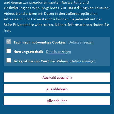
Elemente globaler Ordnung und die Rolle der USA
und dienen zur pseudonymisierten Auswertung und
Optimierung des Web-Angebotes. Zur Darstellung von Youtube-
Anfahrt
Deutsches Forum Sicherheitspolitik
Newsletter-Archiv
weiter
Videos transferieren wir Daten in den außereuropäischen
Seminar für Sicherheitspolitik
,
USA
,
Schuldenkrise
,
Adressraum. Ihr Einverständnis können Sie jederzeit auf der
Freundeskreis
Arbeitskreis "Junge Sicherheitspolitiker"
Energiesicherheit
,
Fracking
,
Schwellenländer
,
Rüstung
,
Seite Privatsphäre widerrufen. Nähere Informationen finden Sie
Freihandelsabkommen
,
Vereinte Nationen
,
Das Sicherheitspolitische Gespräch an der BAKS
hier
.
Friedenssicherung
,
Syrienkonflikt
,
Mali
,
Nordafrika
,
Iran
,
Nordkorea
Studierendenkonferenz Sicherheitspolitik gestalten
Technisch notwendige Cookies
Details anzeigen
Nutzungsstatistik
Details anzeigen
Integration von Youtube-Videos
Details anzeigen
PRESSE
DATENSCHUTZ
IMPRESSUM
FAQ
Auswahl speichern
Freihandelsabkommen
Drucken
Alle ablehnen
Alle erlauben