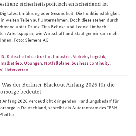
esilienz sicherheitspolitisch entscheidend ist
 Digitales, Ernährung oder Gesundheit: Die Funktionsfähigkeit
 in weiten Teilen auf Unternehmen. Doch diese stehen durch
nehmend unter Druck. Tina Behnke und Leonie Limbach
llen Arbeitspapier, wie Wirtschaft und Staat gemeinsam mehr
können. Foto: Siemens AG
IS
,
Kritische Infrastruktur
,
Industrie
,
Verkehr
,
Logistik
,
malbetrieb
,
Übungen
,
Notfallpläne
,
business continuity
,
V
,
Lieferketten
t: Was der Berliner Blackout Anfang 2026 für die
vorsorge bedeutet
esilienz_thw_viktoria_pfeiffer_808x486.
ut Anfang 2026 verdeutlicht dringenden Handlungsbedarf für
vorsorge in Deutschland, schreibt ein Autorenteam des IFSH.
feiffer