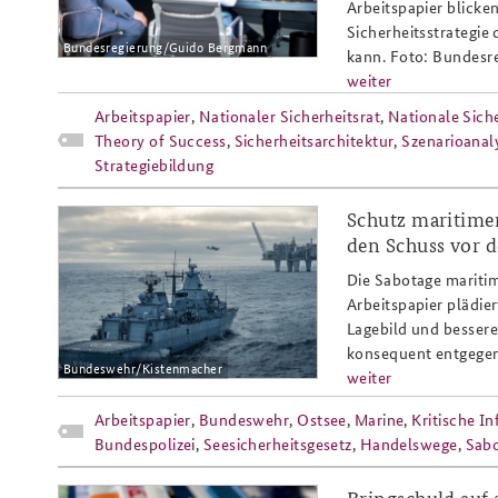
Arbeitspapier blicke
Sicherheitsstrategie
Bundesregierung/Guido Bergmann
kann. Foto: Bundes
weiter
Arbeitspapier
,
Nationaler Sicherheitsrat
,
Nationale Siche
Theory of Success
,
Sicherheitsarchitektur
,
Szenarioanal
Strategiebildung
Schutz maritimer
ap4-
den Schuss vor 
25_ostsee_kritis_marine-
Die Sabotage maritim
snmg1-bohrinsel-
Arbeitspapier plädier
Lagebild und besser
kistenmache_808x486.png
konsequent entgegen
Bundeswehr/Kistenmacher
weiter
Arbeitspapier
,
Bundeswehr
,
Ostsee
,
Marine
,
Kritische In
Bundespolizei
,
Seesicherheitsgesetz
,
Handelswege
,
Sab
Bringschuld auf a