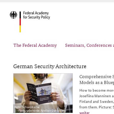
The Federal Academy
Seminars, Conferences 
German Security Architecture
Comprehensive Se
ap4-
Advisory Board
Security Policy Course for Senior Officials
Models as a Blue
26_nordische_resilienzmodelle_s
How to become more r
Josefiina Manninen 
Finland and Sweden,
from them. Picture:
Foto: Schwedische
Partners
Public Events
Zivilschutzbehörde/Melker Dahlstrand
weiter