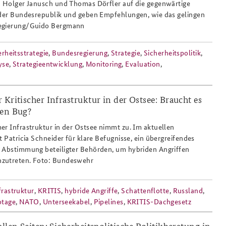
n Holger Janusch und Thomas Dörfler auf die gegenwärtige
 der Bundesrepublik und geben Empfehlungen, wie das gelingen
regierung/Guido Bergmann
rheitsstrategie
,
Bundesregierung
,
Strategie
,
Sicherheitspolitik
,
yse
,
Strategieentwicklung
,
Monitoring
,
Evaluation
,
 Kritischer Infrastruktur in der Ostsee: Braucht es
den Bug?
er Infrastruktur in der Ostsee nimmt zu. Im aktuellen
t Patricia Schneider für klare Befugnisse, ein übergreifendes
e Abstimmung beteiligter Behörden, um hybriden Angriffen
zutreten. Foto: Bundeswehr
frastruktur
,
KRITIS
,
hybride Angriffe
,
Schattenflotte
,
Russland
,
otage
,
NATO
,
Unterseekabel
,
Pipelines
,
KRITIS-Dachgesetz
llen Seiten: Sicherheitspolitische Politikberatung in