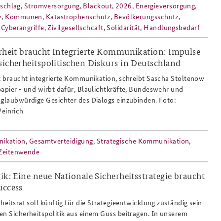
schlag
,
Stromversorgung
,
Blackout
,
2026
,
Energieversorgung
,
z
,
Kommunen
,
Katastrophenschutz
,
Bevölkerungsschutz
,
,
Cyberangriffe
,
Zivilgesellschcaft
,
Solidarität
,
Handlungsbedarf
erheit braucht Integrierte Kommunikation: Impulse
sicherheitspolitischen Diskurs in Deutschland
ierte_kommunikation_808x486.png
it braucht integrierte Kommunikation, schreibt Sascha Stoltenow
papier - und wirbt dafür, Blaulichtkräfte, Bundeswehr und
 glaubwürdige Gesichter des Dialogs einzubinden. Foto:
einrich
nikation
,
Gesamtverteidigung
,
Strategische Kommunikation
,
Zeitenwende
ik: Eine neue Nationale Sicherheitsstrategie braucht
uccess
_gespraech.png
heitsrat soll künftig für die Strategieentwicklung zuständig sein
en Sicherheitspolitik aus einem Guss beitragen. In unserem