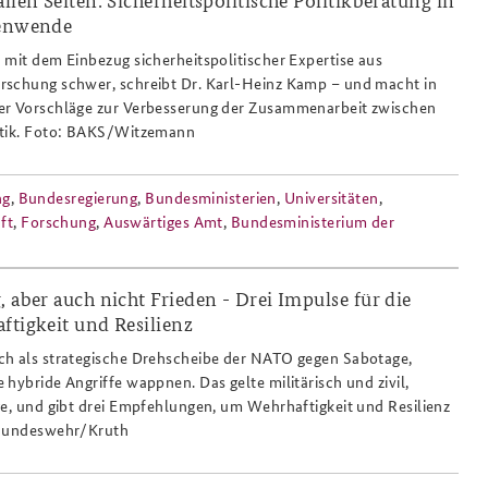
tenwende
 mit dem Einbezug sicherheitspolitischer Expertise aus
rschung schwer, schreibt Dr. Karl-Heinz Kamp – und macht in
er Vorschläge zur Verbesserung der Zusammenarbeit zwischen
itik. Foto: BAKS/Witzemann
ng
,
Bundesregierung
,
Bundesministerien
,
Universitäten
,
ft
,
Forschung
,
Auswärtiges Amt
,
Bundesministerium der
, aber auch nicht Frieden - Drei Impulse für die
ftigkeit und Resilienz
esamtverteidigung_bundeswehr_bahntra
ch als strategische Drehscheibe der NATO gegen Sabotage,
hybride Angriffe wappnen. Das gelte militärisch und zivil,
ge, und gibt drei Empfehlungen, um Wehrhaftigkeit und Resilienz
©Bundeswehr/Kruth