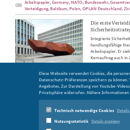
Arbeitspapier
,
Germany
,
NATO
,
Bundeswehr
,
Gesamtver
Verteidigung
,
Baltikum
,
Polen
,
OPLAN Deutschland
,
Ziv
Die erste Vertei
arbeitspapier_5-
Sicherheitsstrat
24_bnd_zentrale_berlin_plastik_ku
Integrierte Sicherhei
handlungsfähige Nac
Arbeitspapier. Er sie
Kernauftrag auch in 
Foto: BND
weiter
Diese Webseite verwendet Cookies, die personen
Arbeitspapier
,
Nationale Sicherheitsstrategie
,
Integriert
Datenschutz-Präferenzen speichern zu können.
Bundesnachrichtendienst
,
Bundesamt für Verfassungss
Angebotes. Zur Darstellung von Youtube-Videos t
Beschaffung
,
Informationsüberlegenheit
,
Vorausschau
,
Privatsphäre widerrufen. Nähere Informationen 
Pages
1
2
3
Technisch notwendige Cookies
Details
Nutzungsstatistik
Details anzeigen