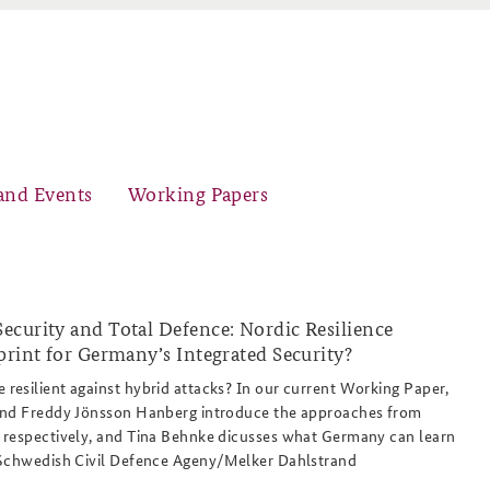
and Events
Working Papers
curity and Total Defence: Nordic Resilience
Organisation
Core Course on Security Policy
print for Germany’s Integrated Security?
chweden_broschuere_preparedness_for_
esilient against hybrid attacks? In our current Working Paper,
and Freddy Jönsson Hanberg introduce the approaches from
 respectively, and Tina Behnke dicusses what Germany can learn
 Schwedish Civil Defence Ageny/Melker Dahlstrand
Young Leaders in Security Policy
Further Events