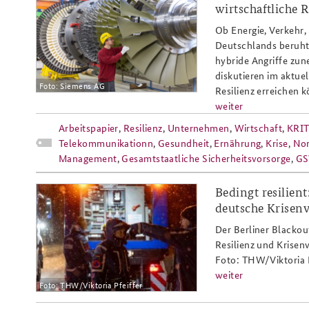
wirtschaftliche R
Ob Energie, Verkehr,
Deutschlands beruht
hybride Angriffe zu
diskutieren im aktue
Foto: Siemens AG
Resilienz erreichen 
weiter
Arbeitspapier
,
Resilienz
,
Unternehmen
,
Wirtschaft
,
KRIT
Telekommunikationn
,
Gesundheit
,
Ernährung
,
Krise
,
Nor
Management
,
Gesamtstaatliche Sicherheitsvorsorge
,
GS
Bedingt resilien
arbeitspapier_1-
deutsche Krisen
26_stromausfall_anschlag_berlin_r
Der Berliner Blacko
Resilienz und Krisen
Foto: THW/Viktoria P
weiter
Foto: THW/Viktoria Pfeiffer