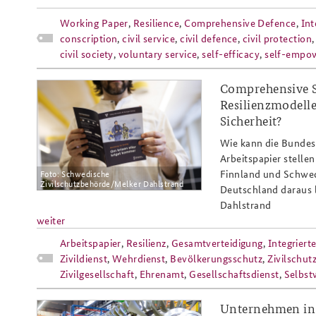
Working Paper
,
Resilience
,
Comprehensive Defence
,
Int
conscription
,
civil service
,
civil defence
,
civil protection
civil society
,
voluntary service
,
self-efficacy
,
self-empo
Comprehensive S
ap4-
Resilienzmodelle
26_nordische_resilienzmodelle_s
Sicherheit?
Wie kann die Bundesr
Arbeitspapier stelle
Foto: Schwedische
Finnland und Schwede
Zivilschutzbehörde/Melker Dahlstrand
Deutschland daraus 
Dahlstrand
weiter
Arbeitspapier
,
Resilienz
,
Gesamtverteidigung
,
Integriert
Zivildienst
,
Wehrdienst
,
Bevölkerungsschutz
,
Zivilschut
Zivilgesellschaft
,
Ehrenamt
,
Gesellschaftsdienst
,
Selbst
Unternehmen in 
siemens_gasturbine_berlin_produk