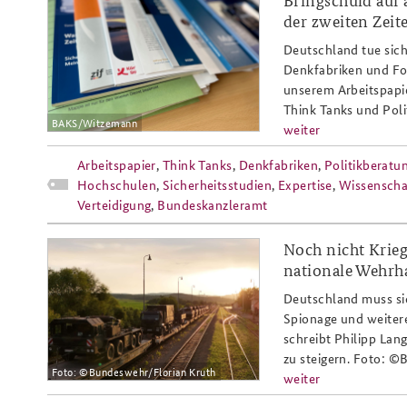
arbeitspapier_2-
der zweiten Zei
2025_slider_808x486.png
Deutschland tue sich
Denkfabriken und Fo
unserem Arbeitspapi
Think Tanks und Pol
BAKS/Witzemann
weiter
Arbeitspapier
,
Think Tanks
,
Denkfabriken
,
Politikberatu
Hochschulen
,
Sicherheitsstudien
,
Expertise
,
Wissenscha
Verteidigung
,
Bundeskanzleramt
Noch nicht Krieg
arbeitspapier_1-
nationale Wehrha
2025_wehrhaftigkeit_resilienz_g
Deutschland muss si
Spionage und weitere 
schreibt Philipp Lan
zu steigern. Foto: 
Foto: ©Bundeswehr/Florian Kruth
weiter