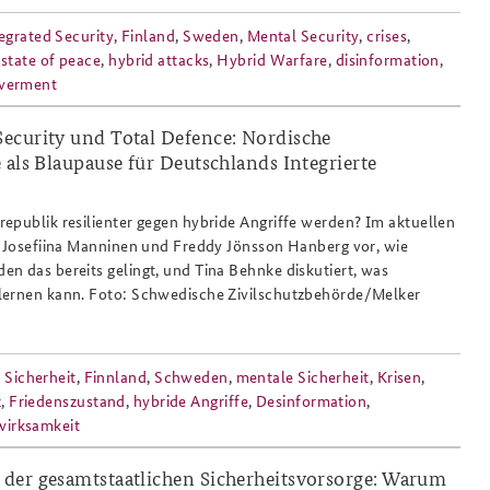
egrated Security
,
Finland
,
Sweden
,
Mental Security
,
crises
,
,
state of peace
,
hybrid attacks
,
Hybrid Warfare
,
disinformation
,
werment
ecurity und Total Defence: Nordische
 als Blaupause für Deutschlands Integrierte
chweden_broschuere_preparedness_for_
epublik resilienter gegen hybride Angriffe werden? Im aktuellen
n Josefiina Manninen und Freddy Jönsson Hanberg vor, wie
n das bereits gelingt, und Tina Behnke diskutiert, was
lernen kann. Foto: Schwedische Zivilschutzbehörde/Melker
e Sicherheit
,
Finnland
,
Schweden
,
mentale Sicherheit
,
Krisen
,
z
,
Friedenszustand
,
hybride Angriffe
,
Desinformation
,
wirksamkeit
der gesamtstaatlichen Sicherheitsvorsorge: Warum
tion_bildquelle_siemens_ag_808x486.p