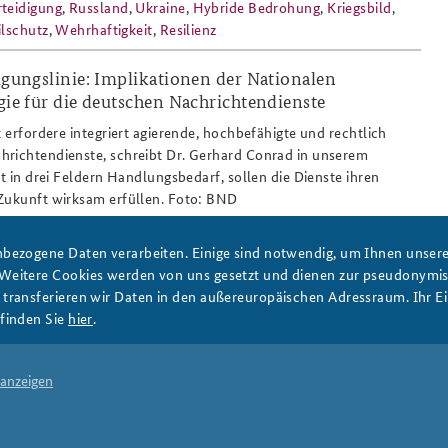
teidigung
,
Russland
,
Ukraine
,
Hybride Bedrohung
,
Kriegsbild
,
ilschutz
,
Wehrhaftigkeit
,
Resilienz
digungslinie: Implikationen der Nationalen
egie für die deutschen Nachrichtendienste
nst_das_ding_fassade_metall.png
t erfordere integriert agierende, hochbefähigte und rechtlich
hrichtendienste, schreibt Dr. Gerhard Conrad in unserem
ht in drei Feldern Handlungsbedarf, sollen die Dienste ihren
Zukunft wirksam erfüllen. Foto: BND
bezogene Daten verarbeiten. Einige sind notwendig, um Ihnen unsere 
e Sicherheit
,
Nachrichtendienste
,
intelligence
,
 Weitere Cookies werden von uns gesetzt und dienen zur pseudonym
chutz
,
Militärischer Abschirmdienst
,
BND
,
Verfassungsschutz
,
ransferieren wir Daten in den außereuropäischen Adressraum. Ihr Ein
Prävention
,
Demokratische Kontrolle
finden Sie
hier
.
4
next ›
last »
 anzeigen