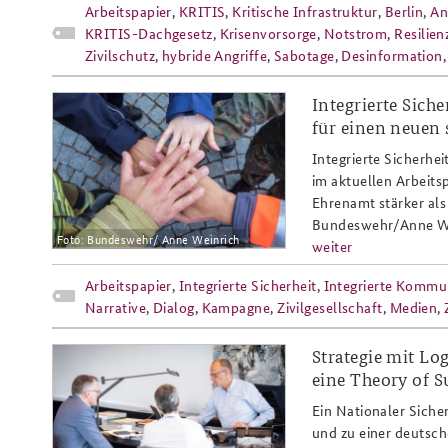
Arbeitspapier
,
KRITIS
,
Kritische Infrastruktur
,
Berlin
,
An
KRITIS-Dachgesetz
,
Krisenvorsorge
,
Notstrom
,
Resilien
Zivilschutz
,
hybride Angriffe
,
Sabotage
,
Desinformation
Integrierte Sich
ap8-
für einen neuen 
25_integrierte_sicherheit_integr
Integrierte Sicherhe
im aktuellen Arbeits
Ehrenamt stärker als
Bundeswehr/Anne W
Foto: Bundeswehr/ Anne Weinrich
weiter
Arbeitspapier
,
Integrierte Sicherheit
,
Integrierte Kommu
Narrative
,
Dialog
,
Kampagne
,
Zivilgesellschaft
,
Medien
,
Strategie mit Log
ap5-
eine Theory of S
25_bundeskanzler_friedrich_merz
Ein Nationaler Sicher
und zu einer deutsch