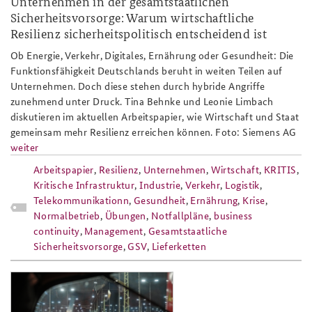
Unternehmen in der gesamtstaatlichen
Sicherheitsvorsorge: Warum wirtschaftliche
Resilienz sicherheitspolitisch entscheidend ist
Ob Energie, Verkehr, Digitales, Ernährung oder Gesundheit: Die
Funktionsfähigkeit Deutschlands beruht in weiten Teilen auf
Unternehmen. Doch diese stehen durch hybride Angriffe
zunehmend unter Druck. Tina Behnke und Leonie Limbach
diskutieren im aktuellen Arbeitspapier, wie Wirtschaft und Staat
gemeinsam mehr Resilienz erreichen können. Foto: Siemens AG
weiter
Arbeitspapier
,
Resilienz
,
Unternehmen
,
Wirtschaft
,
KRITIS
,
Kritische Infrastruktur
,
Industrie
,
Verkehr
,
Logistik
,
Telekommunikationn
,
Gesundheit
,
Ernährung
,
Krise
,
Normalbetrieb
,
Übungen
,
Notfallpläne
,
business
continuity
,
Management
,
Gesamtstaatliche
Sicherheitsvorsorge
,
GSV
,
Lieferketten
deutsche_bahn_zugbildungsanlage_ha