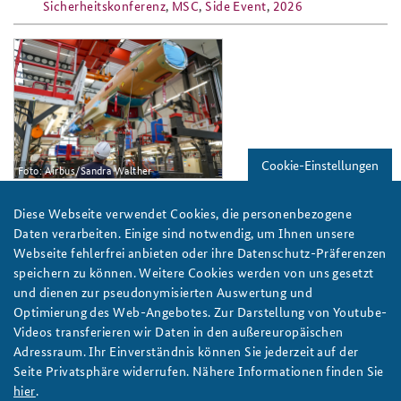
Sicherheitskonferenz
,
MSC
,
Side Event
,
2026
ap3-
25_airbus_eurofighter_kampfflugze
Cookie-Einstellungen
Foto: Airbus/Sandra Walther
Cutting-edge, affordable, ready: Impulse zur
Diese Webseite verwendet Cookies, die personenbezogene
Stärkung des europäischen Verteidigungssektors
Daten verarbeiten. Einige sind notwendig, um Ihnen unsere
Zur Stärkung der europäischen Verteidigungsbereitschaft
Webseite fehlerfrei anbieten oder ihre Datenschutz-Präferenzen
bedürfe es zwingend einer Transformation des
speichern zu können. Weitere Cookies werden von uns gesetzt
Verteidigungssektors, schreiben BAKS-Vizepräsident Markus
und dienen zur pseudonymisierten Auswertung und
Woelke sowie André Keller und Tobias Müller von Strategy& im
Optimierung des Web-Angebotes. Zur Darstellung von Youtube-
aktuellen Arbeitspapier. Foto: Airbus/Sandra Walther
Videos transferieren wir Daten in den außereuropäischen
weiter
Adressraum. Ihr Einverständnis können Sie jederzeit auf der
Seite Privatsphäre widerrufen. Nähere Informationen finden Sie
Arbeitspapier
,
Europa
,
Verteidigungsindustrie
,
Europäische
hier
.
Union
,
EU
,
Rüstung
,
Wirtschaft
,
Verteidigungssektor
,