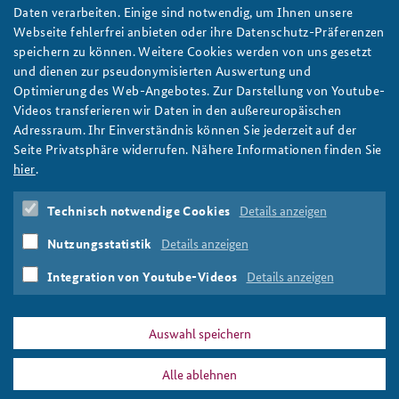
Bedingt resilient: Was der Berliner Blackout Anfang
Daten verarbeiten. Einige sind notwendig, um Ihnen unsere
2026 für die deutsche Krisenvorsorge bedeutet
Webseite fehlerfrei anbieten oder ihre Datenschutz-Präferenzen
Der Berliner Blackout Anfang 2026 verdeutlicht dringenden
speichern zu können. Weitere Cookies werden von uns gesetzt
Handlungsbedarf für Resilienz und Krisenvorsorge in
und dienen zur pseudonymisierten Auswertung und
Deutschland, schreibt ein Autorenteam des IFSH. Foto:
Optimierung des Web-Angebotes. Zur Darstellung von Youtube-
THW/Viktoria Pfeiffer
Videos transferieren wir Daten in den außereuropäischen
weiter
Adressraum. Ihr Einverständnis können Sie jederzeit auf der
Seite Privatsphäre widerrufen. Nähere Informationen finden Sie
Arbeitspapier
,
KRITIS
,
Kritische Infrastruktur
,
Berlin
,
hier
.
Anschlag
,
Stromversorgung
,
Blackout
,
2026
,
Energieversorgung
,
KRITIS-Dachgesetz
,
Krisenvorsorge
,
Technisch notwendige Cookies
Details anzeigen
Notstrom
,
Resilienz
,
Kommunen
,
Katastrophenschutz
,
Bevölkerungsschutz
,
Zivilschutz
,
hybride Angriffe
,
Nutzungsstatistik
Details anzeigen
Sabotage
,
Desinformation
,
Cyberangriffe
,
Zivilgesellschcaft
,
Solidarität
,
Handlungsbedarf
Integration von Youtube-Videos
Details anzeigen
Auswahl speichern
Alle ablehnen
DATA PRIVACY
IMPRINT