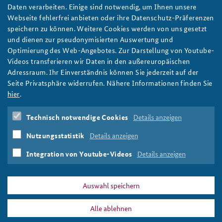
Bedingt resilient: Was der Berliner Blackout Anfang
Daten verarbeiten. Einige sind notwendig, um Ihnen unsere
2026 für die deutsche Krisenvorsorge bedeutet
Webseite fehlerfrei anbieten oder ihre Datenschutz-Präferenzen
Der Berliner Blackout Anfang 2026 verdeutlicht dringenden
speichern zu können. Weitere Cookies werden von uns gesetzt
Handlungsbedarf für Resilienz und Krisenvorsorge in
und dienen zur pseudonymisierten Auswertung und
Deutschland, schreibt ein Autorenteam des IFSH. Foto:
Optimierung des Web-Angebotes. Zur Darstellung von Youtube-
THW/Viktoria Pfeiffer
Videos transferieren wir Daten in den außereuropäischen
weiter
Adressraum. Ihr Einverständnis können Sie jederzeit auf der
Seite Privatsphäre widerrufen. Nähere Informationen finden Sie
Arbeitspapier
,
KRITIS
,
Kritische Infrastruktur
,
Berlin
,
hier
.
Anschlag
,
Stromversorgung
,
Blackout
,
2026
,
Energieversorgung
,
KRITIS-Dachgesetz
,
Krisenvorsorge
,
Technisch notwendige Cookies
Details anzeigen
Notstrom
,
Resilienz
,
Kommunen
,
Katastrophenschutz
,
Bevölkerungsschutz
,
Zivilschutz
,
hybride Angriffe
,
Nutzungsstatistik
Details anzeigen
Sabotage
,
Desinformation
,
Cyberangriffe
,
Zivilgesellschcaft
,
Solidarität
,
Handlungsbedarf
Integration von Youtube-Videos
Details anzeigen
Auswahl speichern
Alle ablehnen
DATA PRIVACY
IMPRINT