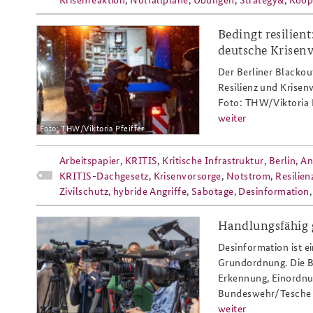
Bedingt resilien
arbeitspapier_1-
deutsche Krisen
26_stromausfall_anschlag_berlin_r
Der Berliner Blacko
Resilienz und Krisen
Foto: THW/Viktoria P
weiter
Foto: THW/Viktoria Pfeiffer
Arbeitspapier
,
KRITIS
,
Kritische Infrastruktur
,
Berlin
,
An
KRITIS-Dachgesetz
,
Krisenvorsorge
,
Notstrom
,
Resilien
Zivilschutz
,
hybride Angriffe
,
Sabotage
,
Desinformation
Handlungsfähig 
desi_slider_bw_tesche_800x486.p
Desinformation ist e
Grundordnung. Die BA
Erkennung, Einordnu
Bundeswehr/Tesche
weiter