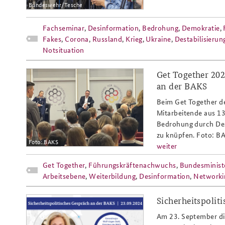
Bundeswehr/Tesche
Fachseminar
,
Desinformation
,
Bedrohung
,
Demokratie
,
Fakes
,
Corona
,
Russland
,
Krieg
,
Ukraine
,
Destabilisierun
Notsituation
Get Together 20
808x486_diskussion_lara_weyland_
an der BAKS
Beim Get Together d
Mitarbeitende aus 1
Bedrohung durch Des
zu knüpfen. Foto: 
Foto: BAKS
weiter
Get Together
,
Führungskräftenachwuchs
,
Bundesminist
Arbeitsebene
,
Weiterbildung
,
Desinformation
,
Networki
Sicherheitspolit
sipog_sep24_faeser_website-
Am 23. September dis
header_slider.png