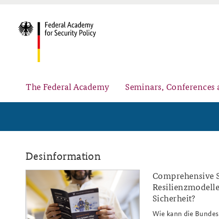
The Federal Academy
Seminars, Conferences 
Advisory Board
Security Policy Course for Senior Officials
Desinformation
Comprehensive S
ap4-
Resilienzmodelle
26_nordische_resilienzmodelle_s
Sicherheit?
Partners
Public Events
Wie kann die Bundesr