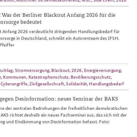
t: Was der Berliner Blackout Anfang 2026 für die
vorsorge bedeutet
esilienz_thw_viktoria_pfeiffer_808x486.
ut Anfang 2026 verdeutlicht dringenden Handlungsbedarf für
vorsorge in Deutschland, schreibt ein Autorenteam des IFSH.
feiffer
schlag
,
Stromversorgung
,
Blackout
,
2026
,
Energieversorgung
,
z
,
Kommunen
,
Katastrophenschutz
,
Bevölkerungsschutz
,
,
Cyberangriffe
,
Zivilgesellschcaft
,
Solidarität
,
Handlungsbedarf
gegen Desinformation: neues Seminar der BAKS
ng
ine der zentralen Bedrohungen der freiheitlichen demokratischen
KS richtet deshalb ein neues Fachseminar aus, das sich mit der
ng und Eindämmung von Desinformation befasst. Foto: