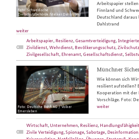
Arbeitspapier stelle
Foto: Schwedische
Finnland und Schwede
Zivilschutzbehörde/Melker Dahlstrand
Deutschland daraus 
Dahlstrand
weiter
Arbeitspapier
,
Resilienz
,
Gesamtverteidigung
,
Integriert
Zivildienst
,
Wehrdienst
,
Bevölkerungsschutz
,
Zivilschut
Zivilgesellschaft
,
Ehrenamt
,
Gesellschaftsdienst
,
Selbst
Münchner Sicher
deutsche_bahn_zugbildungsanlage
Wie können sich Wirt
resilient aufstellen
Kooperation mit der 
Vorschläge. Foto: D
weiter
Foto: Deutsche Bahn AG / Volker
Emersleben
Wirtschaft
,
Unternehmen
,
Resilienz
,
Handlungsfähigkei
Zivile Verteidigung
,
Spionage
,
Sabotage
,
Desinformation
Krisenreaktion
,
Notfallpläne
,
Übungen
,
Strategy&
,
Koop