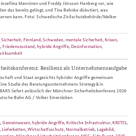
n Josefiina Manninen und Freddy Jönsson Hanberg vor, wie
n das bereits gelingt, und Tina Behnke diskutiert, was
lernen kann. Foto: Schwedische Zivilschutzbehörde/Melker
e Sicherheit
,
Finnland
,
Schweden
,
mentale Sicherheit
,
Krisen
,
z
,
Friedenszustand
,
hybride Angriffe
,
Desinformation
,
wirksamkeit
heitskonferenz: Resilienz als Unternehmensaufgabe
_halle_bei_nacht_808x486_bildquelle_
schaft und Staat angesichts hybrider Angriffe gemeinsam
? Eine Studie des Beratungsunternehmens Strategy& in
BAKS liefert anlässlich der Münchner Sicherheitskonferenz 2026
eutsche Bahn AG / Volker Emersleben
t
,
Gemeinwesen
,
hybride Angriffe
,
Kritische Infrastruktur
,
KRITIS
,
,
Lieferketten
,
Wirtschatfsschutz
,
Normalbetrieb
,
Lagebild
,
eration
,
Münchner Sicherheitskonferenz
,
MSC
,
Side Event
,
2026