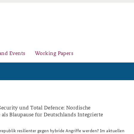
and Events
Working Papers
Organisation
Core Course on Security Policy
ecurity und Total Defence: Nordische
 als Blaupause für Deutschlands Integrierte
chweden_broschuere_preparedness_for_
Young Leaders in Security Policy
Further Events
epublik resilienter gegen hybride Angriffe werden? Im aktuellen