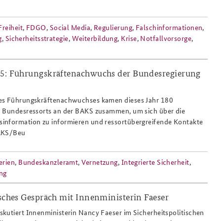
Freiheit
,
FDGO
,
Social Media
,
Regulierung
,
Falschinformationen
,
g
,
Sicherheitsstrategie
,
Weiterbildung
,
Krise
,
Notfallvorsorge
,
25: Führungskräftenachwuchs der Bundesregierung
juri_rescheto_rosalia_romaniec_gettoge
es Führungskräftenachwuchses kamen dieses Jahr 180
3 Bundesressorts an der BAKS zusammen, um sich über die
information zu informieren und ressortübergreifende Kontakte
BAKS/Beu
erien
,
Bundeskanzleramt
,
Vernetzung
,
Integrierte Sicherheit
,
ng
isches Gespräch mit Innenministerin Faeser
kutiert Innenministerin Nancy Faeser im Sicherheitspolitischen