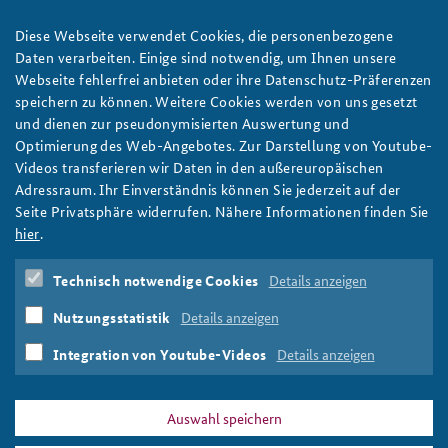
Strategie mit Logik: Eine neue Nationale
Sicherheitsstrategie braucht eine Theory of Success
Diese Webseite verwendet Cookies, die personenbezogene
Ein Nationaler Sicherheitsrat soll künftig für die
Daten verarbeiten. Einige sind notwendig, um Ihnen unsere
Strategieentwicklung zuständig sein und zu einer deutschen
Webseite fehlerfrei anbieten oder ihre Datenschutz-Präferenzen
Sicherheitspolitik aus einem Guss beitragen. In unserem
speichern zu können. Weitere Cookies werden von uns gesetzt
Arbeitspapier blicken Holger Janusch und Thomas Dörfler auf
und dienen zur pseudonymisierten Auswertung und
die gegenwärtige Sicherheitsstrategie der Bundesrepublik und
Optimierung des Web-Angebotes. Zur Darstellung von Youtube-
geben Empfehlungen, wie das gelingen kann. Foto:
Videos transferieren wir Daten in den außereuropäischen
Bundesregierung/Guido Bergmann
Adressraum. Ihr Einverständnis können Sie jederzeit auf der
weiter
Seite Privatsphäre widerrufen. Nähere Informationen finden Sie
hier
.
Arbeitspapier
,
Nationaler Sicherheitsrat
,
Nationale
Sicherheitsstrategie
,
Bundesregierung
,
Strategie
,
Technisch notwendige Cookies
Details anzeigen
Sicherheitspolitik
,
Theory of Success
,
Sicherheitsarchitektur
,
Szenarioanalyse
,
Nutzungsstatistik
Details anzeigen
Strategieentwicklung
,
Monitoring
,
Evaluation
,
Strategiebildung
Integration von Youtube-Videos
Details anzeigen
Auswahl speichern