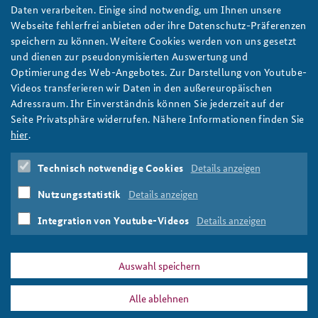
Bedingt resilient: Was der Berliner Blackout Anfang
Daten verarbeiten. Einige sind notwendig, um Ihnen unsere
2026 für die deutsche Krisenvorsorge bedeutet
Webseite fehlerfrei anbieten oder ihre Datenschutz-Präferenzen
Der Berliner Blackout Anfang 2026 verdeutlicht dringenden
speichern zu können. Weitere Cookies werden von uns gesetzt
Handlungsbedarf für Resilienz und Krisenvorsorge in
und dienen zur pseudonymisierten Auswertung und
Deutschland, schreibt ein Autorenteam des IFSH. Foto:
Optimierung des Web-Angebotes. Zur Darstellung von Youtube-
THW/Viktoria Pfeiffer
Videos transferieren wir Daten in den außereuropäischen
weiter
Adressraum. Ihr Einverständnis können Sie jederzeit auf der
Seite Privatsphäre widerrufen. Nähere Informationen finden Sie
Arbeitspapier
,
KRITIS
,
Kritische Infrastruktur
,
Berlin
,
hier
.
Anschlag
,
Stromversorgung
,
Blackout
,
2026
,
Energieversorgung
,
KRITIS-Dachgesetz
,
Krisenvorsorge
,
Technisch notwendige Cookies
Details anzeigen
Notstrom
,
Resilienz
,
Kommunen
,
Katastrophenschutz
,
Bevölkerungsschutz
,
Zivilschutz
,
hybride Angriffe
,
Nutzungsstatistik
Details anzeigen
Sabotage
,
Desinformation
,
Cyberangriffe
,
Zivilgesellschcaft
,
Solidarität
,
Handlungsbedarf
Integration von Youtube-Videos
Details anzeigen
Auswahl speichern
Alle ablehnen
DATA PRIVACY
IMPRINT