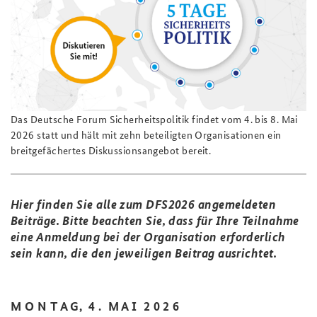
Praktika an der BAKS
Deutsches Forum Sicherheitspolitik
Newsletter-Archiv
Anfahrt
Arbeitskreis "Junge Sicherheitspolitiker"
Freundeskreis
Das Sicherheitspolitische Gespräch an der BAKS
Studierendenkonferenz Sicherheitspolitik gestalten
Das Deutsche Forum Sicherheitspolitik findet vom 4. bis 8. Mai
2026 statt und hält mit zehn beteiligten Organisationen ein
breitgefächertes Diskussionsangebot bereit.
Hier finden Sie alle zum DFS2026 angemeldeten
Beiträge. Bitte beachten Sie, dass für Ihre Teilnahme
eine Anmeldung bei der Organisation erforderlich
sein kann, die den jeweiligen Beitrag ausrichtet.
M O N T A G, 4 . M A I 2 0 2 6