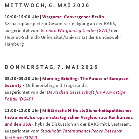
M I T T W O C H, 6 . M A I 2 0 2 6
10:00-15:00 Uhr |
Wargame: Convergence Berlin
-
Szenarioplanspiel zur Gesamtverteidigung an der BAKS,
ausgerichtet vom
German Wargaming Center (GWC)
der
Helmut-Schmidt-Universität/Universität der Bundeswehr
Hamburg
D O N N E R S T A G, 7 . M A I 2 0 2 6
08:30-09:30 Uhr |
Morning Briefing: The Future of European
Security
- Onlinebriefing mit Fragerunde,
ausgerichtet von der
Deutschen Gesellschaft für Auswärtige
Politik (DGAP)
11:00-12:00 Uhr |
Militärische Hilfe als Sicherheitspolitisches
Instrument: Europa im strategischen Vergleich zur Konkurrenz
und den USA
- hybride Diskussion an der BAKS mit Livestream,
ausgerichtet vom
Stockholm International Peace Research
Institute (SIPRI)