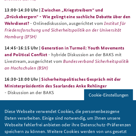
13:00-14:30 Uhr |
Zwischen „Kriegstreibern“ und
„Drückebergern“ - Wie gelingt eine sachliche Debatte über den
Wehrdienst?
- Onlinediskussion, ausgerichtet vom
Institut für
Friedensforschung und Sicherheitspolitik an der Universität
Hamburg (IFSH)
14:45-16:15 Uhr |
Generation in Turmoil: Youth Movements
and Political Conflict
- hybride Diskussion an der BAKS mit
Livestream, ausgerichtet vom
Bundesverband Sicherheitspolitik
an Hochschulen (BSH)
16:30-18:00 Uhr |
Sicherheitspolitisches Gespräch mit der
Ministerpräsidentin des Saarlandes Anke Rehlinger
- Diskussion an der BAKS
Cookie-Einstellungen
Diese Webseite verwendet Cookies, die personenbezogene
F R E I T A G, 8 . M A I 2 0 2 6
Daten verarbeiten. Einige sind notwendig, um Ihnen unsere
Webseite fehlerfrei anbieten oder ihre Datenschutz-Präferenzen
15:00-16:00 Uhr |
The Future of UN Cybersecurity Governance
speichern zu können. Weitere Cookies werden von uns gesetzt
- Onlinediskussion,