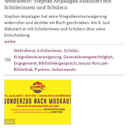
Wehrdienst? Stephan Anpalagan diskutiert mit
Schülerinnen und Schülern
Anfahrt
Deutsches Forum Sicherheitspolitik
Newsletter-Archiv
Stephan Anpalagan hat seine Kriegsdienstverweigerung
Freundeskreis
Arbeitskreis "Junge Sicherheitspolitiker"
widerrufen und darüber ein Buch geschrieben. Am 8. Juni
diskutiert er mit Schülerinnen und Schülern über seine
Das Sicherheitspolitische Gespräch an der BAKS
Entscheidung.
weiter
Studierendenkonferenz Sicherheitspolitik gestalten
Wehrdienst
,
Schülerinnen
,
Schüler
,
Kriegsdienstverweigerung
,
Generationengerechtigkeit
,
Engagement
,
Bibliotheksgespräch
,
Janusz-Korczak-
Bibliothek
,
Pankow
,
Seitenwende
seitenwende_1_2026_slider_808x486
BAKS