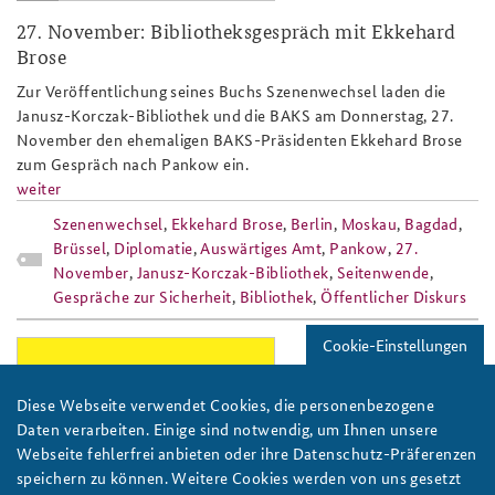
27. November: Bibliotheksgespräch mit Ekkehard
Brose
Zur Veröffentlichung seines Buchs Szenenwechsel laden die
Janusz-Korczak-Bibliothek und die BAKS am Donnerstag, 27.
November den ehemaligen BAKS-Präsidenten Ekkehard Brose
zum Gespräch nach Pankow ein.
weiter
Szenenwechsel
,
Ekkehard Brose
,
Berlin
,
Moskau
,
Bagdad
,
Brüssel
,
Diplomatie
,
Auswärtiges Amt
,
Pankow
,
27.
November
,
Janusz-Korczak-Bibliothek
,
Seitenwende
,
Gespräche zur Sicherheit
,
Bibliothek
,
Öffentlicher Diskurs
Cookie-Einstellungen
veteranentag_jun25_header_808x486_
Diese Webseite verwendet Cookies, die personenbezogene
Daten verarbeiten. Einige sind notwendig, um Ihnen unsere
Webseite fehlerfrei anbieten oder ihre Datenschutz-Präferenzen
speichern zu können. Weitere Cookies werden von uns gesetzt