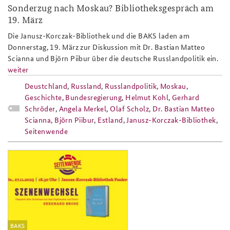
Sonderzug nach Moskau? Bibliotheksgespräch am
19. März
Die Janusz-Korczak-Bibliothek und die BAKS laden am
Donnerstag, 19. März zur Diskussion mit Dr. Bastian Matteo
Scianna und Björn Piibur über die deutsche Russlandpolitik ein.
weiter
Deustchland
,
Russland
,
Russlandpolitik
,
Moskau
,
Geschichte
,
Bundesregierung
,
Helmut Kohl
,
Gerhard
Schröder
,
Angela Merkel
,
Olaf Scholz
,
Dr. Bastian Matteo
Scianna
,
Björn Piibur
,
Estland
,
Janusz-Korczak-Bibliothek
,
Seitenwende
szenenwechsel_nov25_website_808x4
BAKS