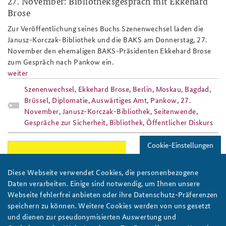
27. November: Bibliotheksgespräch mit Ekkehard
Brose
Anfahrt
Deutsches Forum Sicherheitspolitik
Newsletter-Archiv
Zur Veröffentlichung seines Buchs Szenenwechsel laden die
Freundeskreis
Arbeitskreis "Junge Sicherheitspolitiker"
Janusz-Korczak-Bibliothek und die BAKS am Donnerstag, 27.
November den ehemaligen BAKS-Präsidenten Ekkehard Brose
Das Sicherheitspolitische Gespräch an der BAKS
zum Gespräch nach Pankow ein.
weiter
Studierendenkonferenz Sicherheitspolitik gestalten
Szenenwechsel
,
Ekkehard Brose
,
Berlin
,
Moskau
,
Bagdad
,
Brüssel
,
Diplomatie
,
Auswärtiges Amt
,
Pankow
,
27.
November
,
Janusz-Korczak-Bibliothek
,
Seitenwende
,
Gespräche zur Sicherheit
,
Bibliothek
,
Öffentlicher Diskurs
Cookie-Einstellungen
veteranentag_jun25_header_808x486_
Diese Webseite verwendet Cookies, die personenbezogene
Daten verarbeiten. Einige sind notwendig, um Ihnen unsere
Webseite fehlerfrei anbieten oder ihre Datenschutz-Präferenzen
speichern zu können. Weitere Cookies werden von uns gesetzt
Bild: BAKS
und dienen zur pseudonymisierten Auswertung und