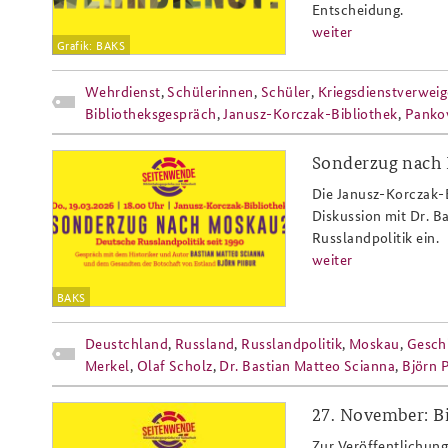
Entscheidung.
weiter
Grafik: BAKS
Wehrdienst
,
Schülerinnen
,
Schüler
,
Kriegsdienstverwei
Bibliotheksgespräch
,
Janusz-Korczak-Bibliothek
,
Pank
Sonderzug nach 
seitenwende_1_2026_slider_808x
Die Janusz-Korczak-
Diskussion mit Dr. B
Russlandpolitik ein.
weiter
BAKS
Deustchland
,
Russland
,
Russlandpolitik
,
Moskau
,
Gesch
Merkel
,
Olaf Scholz
,
Dr. Bastian Matteo Scianna
,
Björn P
27. November: B
szenenwechsel_nov25_website_80
Zur Veröffentlichun