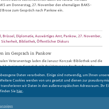
BAKS am Donnerstag, 27. November den ehemaligen BAKS-
d Brose zum Gespräch nach Pankow ein.
d
,
Brüssel
,
Diplomatie
,
Auswärtiges Amt
,
Pankow
,
27. November
,
 Sicherheit
,
Bibliothek
,
Öffentlicher Diskurs
nen im Gespräch in Pankow
86_slider.png
nalen Veteranentags laden die Janusz-Korczak-Bibliothek und die
 12. Juni zum Gespräch mit drei Veteranen der Bundeswehr
Erlebnisse und Erfahrungen nach Pankow ein.
bezogene Daten verarbeiten. Einige sind notwendig, um Ihnen unsere 
 Weitere Cookies werden von uns gesetzt und dienen zur pseudonym
ransferieren wir Daten in den außereuropäischen Adressraum. Ihr Ein
finden Sie
hier
.
ow
,
12. Juni
,
Janusz-Korczak-Bibliothek
,
Seitenwende
,
rs
 anzeigen