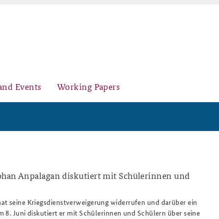
and Events
Working Papers
Organisation
Core Course on Security Policy
phan Anpalagan diskutiert mit Schülerinnen und
808x486.png
at seine Kriegsdienstverweigerung widerrufen und darüber ein
Young Leaders in Security Policy
Further Events
 8. Juni diskutiert er mit Schülerinnen und Schülern über seine