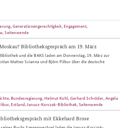
gerung
,
Generationengerechtigkeit
,
Engagement
,
ow
,
Seitenwende
Moskau? Bibliotheksgespräch am 19. März
486px.png
Bibliothek und die BAKS laden am Donnerstag, 19. März zur
astian Matteo Scianna und Björn Piibur über die deutsche
ichte
,
Bundesregierung
,
Helmut Kohl
,
Gerhard Schröder
,
Angela
iibur
,
Estland
,
Janusz-Korczak-Bibliothek
,
Seitenwende
ibliotheksgespräch mit Ekkehard Brose
8x486.jpg
g seines Buchs Szenenwechsel laden die Janusz-Korczak-