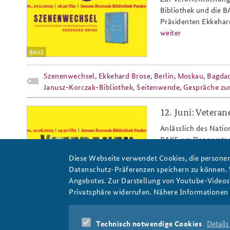
Bibliothek und die 
Präsidenten Ekkehar
weiter
BAKS
Szenenwechsel
,
Ekkehard Brose
,
Berlin
,
Moskau
,
Bagda
Janusz-Korczak-Bibliothek
,
Seitenwende
,
Gespräche zur
12. Juni: Vetera
veteranentag_jun25_header_808x4
Anlässlich des Natio
BAKS am Donnerstag,
über ihre Einsätze, 
Diese Webseite verwendet Cookies, die personen
weiter
Datenschutz-Präferenzen speichern zu können.
Angebotes. Zur Darstellung von Youtube-Videos t
Bild: BAKS
Privatsphäre widerrufen. Nähere Informationen 
Bundeswehr
,
Veteranen
,
Nationaler Veteranentag
,
Pank
Gespräche zur Sicherheit
,
Bibliothek
,
Öffentlicher Disku
Technisch notwendige Cookies
Details