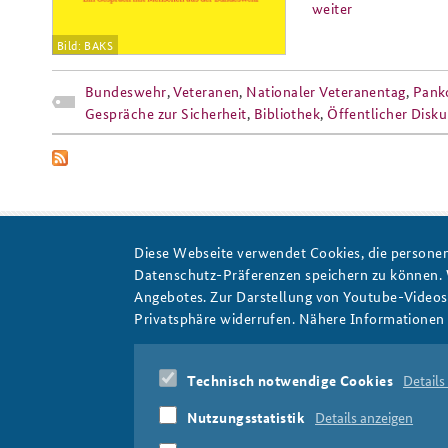
weiter
Bild: BAKS
Praktika an der BAKS
Arbeitskreis "Junge
Bundeswehr
,
Veteranen
,
Nationaler Veteranentag
,
Pank
Sicherheitspolitiker"
Gespräche zur Sicherheit
,
Bibliothek
,
Öffentlicher Disku
Diese Webseite verwendet Cookies, die personen
Datenschutz-Präferenzen speichern zu können.
Veteranen
Angebotes. Zur Darstellung von Youtube-Videos t
Privatsphäre widerrufen. Nähere Informationen 
Technisch notwendige Cookies
Details
Nutzungsstatistik
Details anzeigen