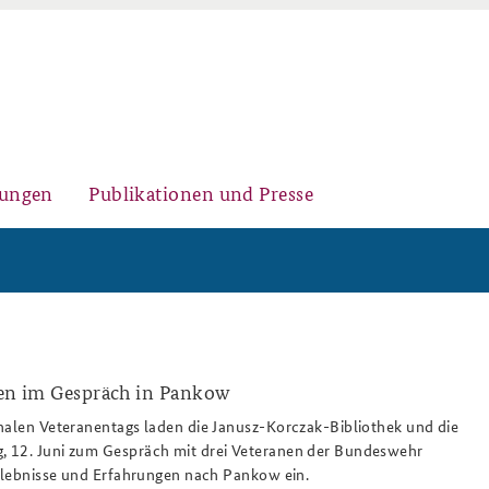
gungen
Publikationen und Presse
Historischer Ort
Kernseminar für
Arbeitspapiere Sicherheitspolitik
Sicherheitspolitik
nen im Gespräch in Pankow
86_slider.png
nalen Veteranentags laden die Janusz-Korczak-Bibliothek und die
 12. Juni zum Gespräch mit drei Veteranen der Bundeswehr
Sicherheitspolitische
Fachseminar Desinformation und
Newsletter-Archiv
Erlebnisse und Erfahrungen nach Pankow ein.
Nachwuchsarbeit
Sicherheitspolitik