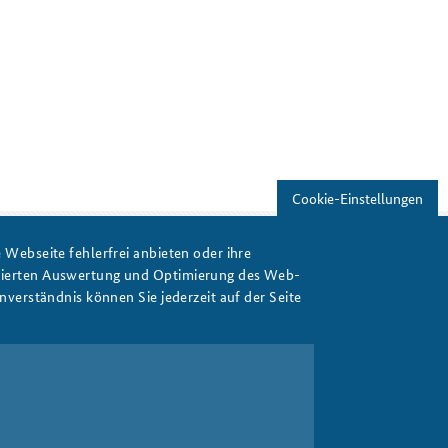
Freundeskreis
Studierendenkonferenz
Sicherheitspolitik gestalten
Cookie-Einstellungen
Webseite fehlerfrei anbieten oder ihre
isierten Auswertung und Optimierung des Web-
Drucken
verständnis können Sie jederzeit auf der Seite