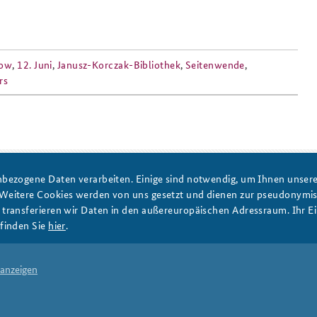
Anfahrt
Das Sicherheitspolitische
ow
,
12. Juni
,
Janusz-Korczak-Bibliothek
,
Seitenwende
,
Gespräch an der BAKS
rs
PRESSE
DATENSCHUTZ
IMPRESSUM
FAQ
bezogene Daten verarbeiten. Einige sind notwendig, um Ihnen unsere 
 Weitere Cookies werden von uns gesetzt und dienen zur pseudonym
ransferieren wir Daten in den außereuropäischen Adressraum. Ihr Ein
finden Sie
hier
.
 anzeigen