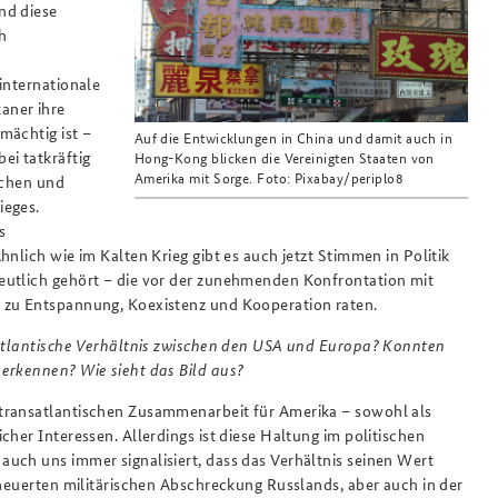
nd diese
ch
internationale
aner ihre
mächtig ist –
Auf die Entwicklungen in China und damit auch in
ei tatkräftig
Hong-Kong blicken die Vereinigten Staaten von
Amerika mit Sorge. Foto: Pixabay/periplo8
schen und
ieges.
s
nlich wie im Kalten Krieg gibt es auch jetzt Stimmen in Politik
eutlich gehört – die vor der zunehmenden Konfrontation mit
 zu Entspannung, Koexistenz und Kooperation raten.
satlantische Verhältnis zwischen den USA und Europa? Konnten
erkennen? Wie sieht das Bild aus?
transatlantischen Zusammenarbeit für Amerika – sowohl als
her Interessen. Allerdings ist diese Haltung im politischen
uch uns immer signalisiert, dass das Verhältnis seinen Wert
rneuerten militärischen Abschreckung Russlands, aber auch in der