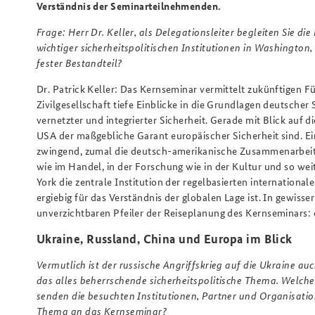
Verständnis der Seminarteilnehmenden.
Frage: Herr Dr. Keller, als Delegationsleiter begleiten Sie d
wichtiger
sicherheitspolitischen Institutionen in Washingto
fester Bestandteil?
Dr. Patrick Keller: Das Kernseminar vermittelt zukünftigen 
Zivilgesellschaft tiefe Einblicke in die Grundlagen deutscher 
vernetzter und integrierter Sicherheit. Gerade mit Blick auf d
USA der maßgebliche Garant europäischer Sicherheit sind. Ei
zwingend, zumal die deutsch-amerikanische Zusammenarbeit au
wie im Handel, in der Forschung wie in der Kultur und so wei
York die zentrale Institution der regelbasierten internationa
ergiebig für das Verständnis der globalen Lage ist. In gewis
unverzichtbaren Pfeiler der Reiseplanung des Kernseminars:
Ukraine, Russland, China und Europa im Blick
Vermutlich ist der russische Angriffskrieg auf die Ukraine au
das alles beherrschende sicherheitspolitische Thema. Welch
senden die besuchten Institutionen, Partner und Organisati
Thema an das Kernseminar?