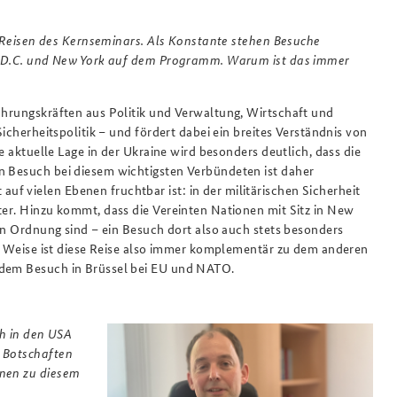
ie Reisen des Kernseminars. Als Konstante stehen Besuche
n, D.C. und New York auf dem Programm. Warum ist das immer
Führungskräften aus Politik und Verwaltung, Wirtschaft und
Sicherheitspolitik – und fördert dabei ein breites Verständnis von
ie aktuelle Lage in der Ukraine wird besonders deutlich, dass die
n Besuch bei diesem wichtigsten Verbündeten ist daher
f vielen Ebenen fruchtbar ist: in der militärischen Sicherheit
ter. Hinzu kommt, dass die Vereinten Nationen mit Sitz in New
len Ordnung sind – ein Besuch dort also auch stets besonders
ser Weise ist diese Reise also immer komplementär zu dem anderen
 dem Besuch in Brüssel bei EU und NATO.
ch in den USA
e Botschaften
onen zu diesem