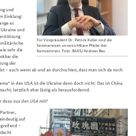
ung und
em Einklang:
ange es
n Ukraine und
terstützung
Für Vizepräsident Dr. Patrick Keller sind die
 militärische
Seminarreisen unverzichtbare Pfeiler des
wie sehr die
Kernseminars. Foto: BAKS/Andreas Beu
nkbar die
zung der
ist – auch wenn ab und an durchschien, dass man sich da noch
ema“ in den USA ist die Ukraine dann doch nicht. Das ist China.
acht, letztlich eher lästig als herausfordernd.
ar dazu aus den USA mit?
Partner,
eindeutig auf
rgreifend –
 Macht