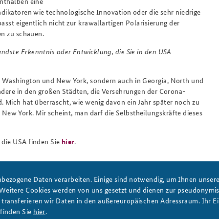
enthalben eine
Indikatoren wie technologische Innovation oder die sehr niedrige
asst eigentlich nicht zur krawallartigen Polarisierung der
sen zu schauen.
endste Erkenntnis oder Entwicklung, die Sie in den USA
in Washington und New York, sondern auch in Georgia, North und
ondere in den großen Städten, die Versehrungen der Corona-
 Mich hat überrascht, wie wenig davon ein Jahr später noch zu
ew York. Mir scheint, man darf die Selbstheilungskräfte dieses
n die USA finden Sie
hier
.
bezogene Daten verarbeiten. Einige sind notwendig, um Ihnen unsere 
 Weitere Cookies werden von uns gesetzt und dienen zur pseudonym
ransferieren wir Daten in den außereuropäischen Adressraum. Ihr Ein
USA
China
Ukraine
Washington
D.C.
New York
finden Sie
hier
.
rieg
Zeitenwende
internationale Ordnung