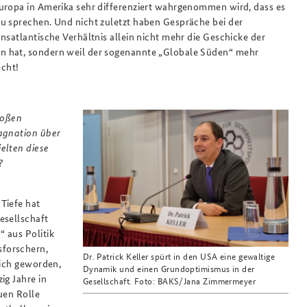
Europa in Amerika sehr differenziert wahrgenommen wird, dass es
u sprechen. Und nicht zuletzt haben Gespräche bei der
nsatlantische Verhältnis allein nicht mehr die Geschicke der
n hat, sondern weil der sogenannte „Globale Süden“ mehr
echt!
roßen
tagnation über
elten diese
?
Tiefe hat
esellschaft
 aus Politik
sforschern,
Dr. Patrick Keller spürt in den USA eine gewaltige
lich geworden,
Dynamik und einen Grundoptimismus in der
ig Jahre in
Gesellschaft. Foto: BAKS/Jana Zimmermeyer
euen Rolle