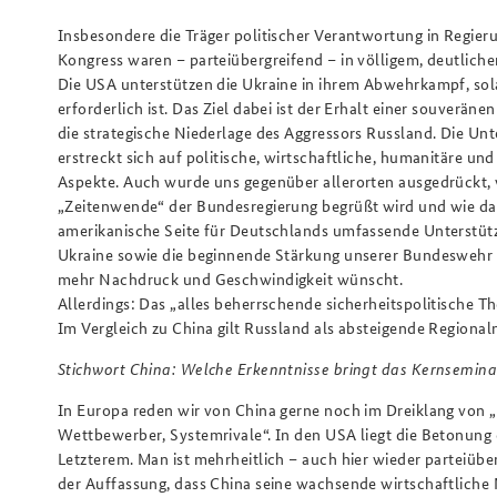
Insbesondere die Träger politischer Verantwortung in Regier
Kongress waren – parteiübergreifend – in völligem, deutlich
Die USA unterstützen die Ukraine in ihrem Abwehrkampf, sol
erforderlich ist. Das Ziel dabei ist der Erhalt einer souveräne
die strategische Niederlage des Aggressors Russland. Die Un
erstreckt sich auf politische, wirtschaftliche, humanitäre und
Aspekte. Auch wurde uns gegenüber allerorten ausgedrückt, 
„Zeitenwende“ der Bundesregierung begrüßt wird und wie da
amerikanische Seite für Deutschlands umfassende Unterstüt
Ukraine sowie die beginnende Stärkung unserer Bundeswehr 
mehr Nachdruck und Geschwindigkeit wünscht.
Allerdings: Das „alles beherrschende sicherheitspolitische Th
Im Vergleich zu China gilt Russland als absteigende Regionalm
Stichwort China: Welche Erkenntnisse bringt das Kernsemin
In Europa reden wir von China gerne noch im Dreiklang von „
Wettbewerber, Systemrivale“. In den USA liegt die Betonung 
Letzterem. Man ist mehrheitlich – auch hier wieder parteiübe
der Auffassung, dass China seine wachsende wirtschaftliche