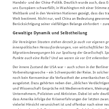
Handels- und der China-Politik. Deutlich wurde auch, dass 
uns Europäern schwerfällt, in Washington mit einer Stimme z
Weltbank und in den Vereinten Nationen gezeigt, dass das tra
Welt bestimmt. Nicht nur, weil China an Bedeutung gewonne
Berücksichtigung seiner vielfältigen Belange einfordert – zur
Gewaltige Dynamik und Selbstheilung
Die Vereinigten Staaten stehen derzeit ja auch vor eigenen g
innenpolitischen Herausforderungen, von wirtschaftlicher S
Migrationsbewegungen bis zur Spaltung der Gesellschaft. Spi
Punkte auch eine Rolle? Und wo waren sie vor Ort erkennbar
Der innere Zustand der USA war – auch schon in der Berliner
Vorbereitungswoche – ein Schwerpunkt der Reise. In solcher 
noch kein Kernseminar die Verfasstheit der amerikanischen G
ausgelotet. Dazu gehörten neben den „üblichen Verdächtigen“
und Wissenschaft Gespräche mit Medienvertretern, Meinung
Unternehmern, Polizisten und Aktivisten. Dabei ist sehr deut
dass Amerika infolge der Krisenerfahrungen der letzten zwanz
vielerlei Hinsicht verunsichert ist und offenbar nach einer n