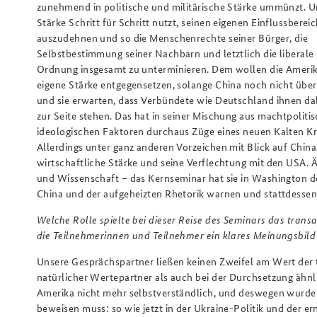
zunehmend in politische und militärische Stärke ummünzt. U
Stärke Schritt für Schritt nutzt, seinen eigenen Einflussberei
auszudehnen und so die Menschenrechte seiner Bürger, die
Selbstbestimmung seiner Nachbarn und letztlich die liberale 
Ordnung insgesamt zu unterminieren. Dem wollen die Amerik
eigene Stärke entgegensetzen, solange China noch nicht über
und sie erwarten, dass Verbündete wie Deutschland ihnen dab
zur Seite stehen. Das hat in seiner Mischung aus machtpoliti
ideologischen Faktoren durchaus Züge eines neuen Kalten Kr
Allerdings unter ganz anderen Vorzeichen mit Blick auf China
wirtschaftliche Stärke und seine Verflechtung mit den USA. Äh
und Wissenschaft – das Kernseminar hat sie in Washington d
China und der aufgeheizten Rhetorik warnen und stattdessen
Welche Rolle spielte bei dieser Reise des Seminars das tran
die Teilnehmerinnen und Teilnehmer ein klares Meinungsbild 
Unsere Gesprächspartner ließen keinen Zweifel am Wert der 
natürlicher Wertepartner als auch bei der Durchsetzung ähnlic
Amerika nicht mehr selbstverständlich, und deswegen wurde a
beweisen muss: so wie jetzt in der Ukraine-Politik und der e