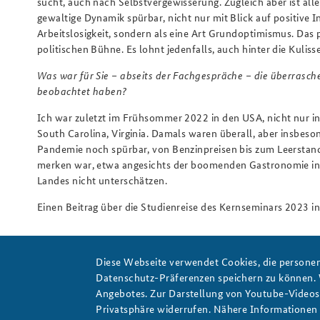
sucht, auch nach Selbstvergewisserung. Zugleich aber ist all
gewaltige Dynamik spürbar, nicht nur mit Blick auf positive 
Arbeitslosigkeit, sondern als eine Art Grundoptimismus. Das p
politischen Bühne. Es lohnt jedenfalls, auch hinter die Kulis
Was war für Sie – abseits der Fachgespräche – die überrasch
beobachtet haben?
Ich war zuletzt im Frühsommer 2022 in den USA, nicht nur 
South Carolina, Virginia. Damals waren überall, aber insbes
Pandemie noch spürbar, von Benzinpreisen bis zum Leerstand.
merken war, etwa angesichts der boomenden Gastronomie in N
Landes nicht unterschätzen.
Einen Beitrag über die Studienreise des Kernseminars 2023 i
Das Interview führte Andreas Beu
Diese Webseite verwendet Cookies, die personen
Datenschutz-Präferenzen speichern zu können.
Angebotes. Zur Darstellung von Youtube-Videos t
Kernseminar
BAKS
Vizepräsident Dr. Patrick Keller
Privatsphäre widerrufen. Nähere Informationen 
Vereinte Nationen
NATO
EU
russischer Angriffsk