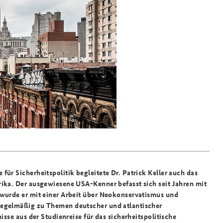
Praktika an der BAKS
Das Sicherheitspolitische
Gespräch an der BAKS
für Sicherheitspolitik begleitete Dr. Patrick Keller auch das
rika. Der ausgewiesene USA-Kenner befasst sich seit Jahren mit
 wurde er mit einer Arbeit über Neokonservatismus und
regelmäßig zu Themen deutscher und atlantischer
isse aus der Studienreise für das sicherheitspolitische