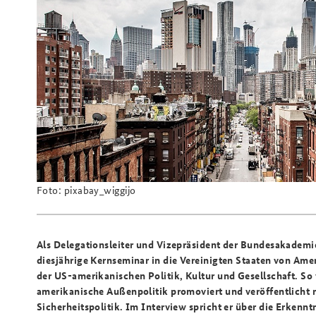
Beirat
Arbeitskreis "Junge
Sicherheitspolitiker"
Freundeskreis
Foto: pixabay_wiggijo
Als Delegationsleiter und Vizepräsident der Bundesakademie 
diesjährige Kernseminar in die Vereinigten Staaten von Ame
der US-amerikanischen Politik, Kultur und Gesellschaft. So
amerikanische Außenpolitik promoviert und veröffentlicht 
Sicherheitspolitik. Im Interview spricht er über die Erkenntn