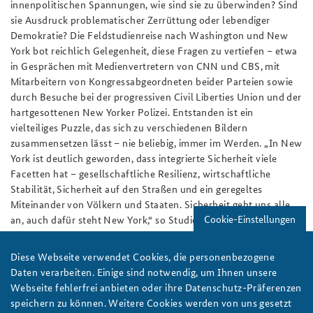
innenpolitischen Spannungen, wie sind sie zu überwinden? Sind
sie Ausdruck problematischer Zerrüttung oder lebendiger
Demokratie? Die Feldstudienreise nach Washington und New
York bot reichlich Gelegenheit, diese Fragen zu vertiefen – etwa
in Gesprächen mit Medienvertretern von CNN und CBS, mit
Mitarbeitern von Kongressabgeordneten beider Parteien sowie
durch Besuche bei der progressiven Civil Liberties Union und der
hartgesottenen New Yorker Polizei. Entstanden ist ein
vielteiliges Puzzle, das sich zu verschiedenen Bildern
zusammensetzen lässt – nie beliebig, immer im Werden.
„In New
York ist deutlich geworden, dass integrierte Sicherheit viele
Facetten hat – gesellschaftliche Resilienz, wirtschaftliche
Stabilität, Sicherheit auf den Straßen und ein geregeltes
Miteinander von Völkern und Staaten. Sicherheit geht uns alle
Cookie-Einstellungen
an, auch dafür steht New York,“ so Studienreferentin Julia
Döhrn.
Diese Webseite verwendet Cookies, die personenbezogene
Ein Interview mit Dr. Patrick Keller, dem Delegationsleiter der
Daten verarbeiten. Einige sind notwendig, um Ihnen unsere
Studienreise des Kernseminars 2023 in die USA finden Sie
hier
.
Webseite fehlerfrei anbieten oder ihre Datenschutz-Präferenzen
speichern zu können. Weitere Cookies werden von uns gesetzt