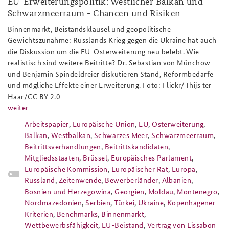
EU-Erweiterungspolitik: Westlicher Balkan und
Schwarzmeerraum - Chancen und Risiken
Binnenmarkt, Beistandsklausel und geopolitische
Gewichtszunahme: Russlands Krieg gegen die Ukraine hat auch
die Diskussion um die EU-Osterweiterung neu belebt. Wie
realistisch sind weitere Beitritte? Dr. Sebastian von Münchow
und Benjamin Spindeldreier diskutieren Stand, Reformbedarfe
und mögliche Effekte einer Erweiterung. Foto: Flickr/Thijs ter
Haar/CC BY 2.0
weiter
Arbeitspapier
,
Europäische Union
,
EU
,
Osterweiterung
,
Balkan
,
Westbalkan
,
Schwarzes Meer
,
Schwarzmeerraum
,
Beitrittsverhandlungen
,
Beitrittskandidaten
,
Mitgliedsstaaten
,
Brüssel
,
Europäisches Parlament
,
Europäische Kommission
,
Europäischer Rat
,
Europa
,
Russland
,
Zeitenwende
,
Bewerberländer
,
Albanien
,
Bosnien und Herzegowina
,
Georgien
,
Moldau
,
Montenegro
,
Nordmazedonien
,
Serbien
,
Türkei
,
Ukraine
,
Kopenhagener
Kriterien
,
Benchmarks
,
Binnenmarkt
,
Wettbewerbsfähigkeit
,
EU-Beistand
,
Vertrag von Lissabon