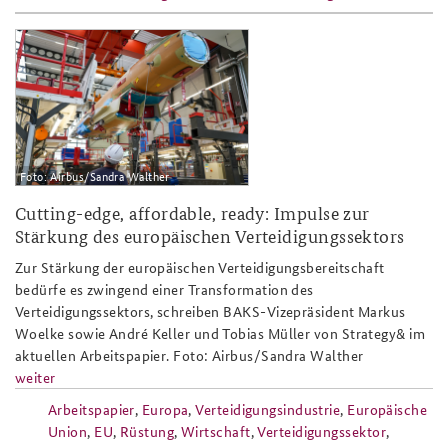
ap3-
25_airbus_eurofighter_kampfflugze
Foto: Airbus/Sandra Walther
Cutting-edge, affordable, ready: Impulse zur
Stärkung des europäischen Verteidigungssektors
Zur Stärkung der europäischen Verteidigungsbereitschaft
bedürfe es zwingend einer Transformation des
Verteidigungssektors, schreiben BAKS-Vizepräsident Markus
Woelke sowie André Keller und Tobias Müller von Strategy& im
aktuellen Arbeitspapier. Foto: Airbus/Sandra Walther
weiter
Arbeitspapier
,
Europa
,
Verteidigungsindustrie
,
Europäische
Union
,
EU
,
Rüstung
,
Wirtschaft
,
Verteidigungssektor
,