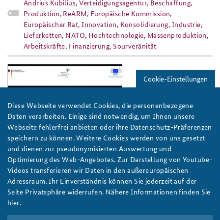
Andrius Kubilius
,
Verteidigungsagentur
,
Beschaffung
,
Produktion
,
ReARM
,
Europäische Kommission
,
Europäischer Rat
,
Innovation
,
Konsolidierung
,
Industrie
,
Lieferketten
,
NATO
,
Hochtechnologie
,
Massenproduktion
,
Arbeitskräfte
,
Finanzierung
,
Sourveränität
nato_talk_17_slider2.png
Cookie-Einstellungen
Diese Webseite verwendet Cookies, die personenbezogene
Daten verarbeiten. Einige sind notwendig, um Ihnen unsere
Webseite fehlerfrei anbieten oder ihre Datenschutz-Präferenzen
Foto: Leon Bovenkerk/flickr/CC BY-SA 2.0
speichern zu können. Weitere Cookies werden von uns gesetzt
und dienen zur pseudonymisierten Auswertung und
NATO Talk around the Brandenburger Tor 2017
Optimierung des Web-Angebotes. Zur Darstellung von Youtube-
Am 13. November 2017 ist es wieder soweit: Gemeinsam mit der
Videos transferieren wir Daten in den außereuropäischen
Deutschen Atlantischen Gesellschaft und der Vertretung der
Adressraum. Ihr Einverständnis können Sie jederzeit auf der
Europäischen Kommission in Deutschland lädt die BAKS
Seite Privatsphäre widerrufen. Nähere Informationen finden Sie
internationale Experten und Entscheidungsträger zum NATO
hier
.
Talk around the Brandenburger Tor. Foto: Leon