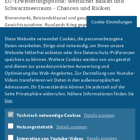
EU-Erweiterungspolitik: Westlicher Balkan und
Schwarzmeerraum - Chancen und Risiken
Binnenmarkt, Beistandsklausel und geopolitische
Cookie-Einstellungen
Gewichtszunahme: Russlands Krieg gegen die Ukraine hat auch
die Diskussion um die EU-Osterweiterung neu belebt. Wie
realistisch sind weitere Beitritte? Dr. Sebastian von Münchow
Diese Webseite verwendet Cookies, die personenbezogene
und Benjamin Spindeldreier diskutieren Stand, Reformbedarfe
Daten verarbeiten. Einige sind notwendig, um Ihnen unsere
und mögliche Effekte einer Erweiterung. Foto: Flickr/Thijs ter
Webseite fehlerfrei anbieten oder ihre Datenschutz-Präferenzen
Haar/CC BY 2.0
speichern zu können. Weitere Cookies werden von uns gesetzt
weiter
und dienen zur pseudonymisierten Auswertung und
Optimierung des Web-Angebotes. Zur Darstellung von Youtube-
Arbeitspapier
,
Europäische Union
,
EU
,
Osterweiterung
,
Videos transferieren wir Daten in den außereuropäischen
Balkan
,
Westbalkan
,
Schwarzes Meer
,
Schwarzmeerraum
,
Adressraum. Ihr Einverständnis können Sie jederzeit auf der
Beitrittsverhandlungen
,
Beitrittskandidaten
,
Seite Privatsphäre widerrufen. Nähere Informationen finden Sie
Mitgliedsstaaten
,
Brüssel
,
Europäisches Parlament
,
hier
.
Europäische Kommission
,
Europäischer Rat
,
Europa
,
Russland
,
Zeitenwende
,
Bewerberländer
,
Albanien
,
Technisch notwendige Cookies
Details anzeigen
Bosnien und Herzegowina
,
Georgien
,
Moldau
,
Montenegro
,
Nordmazedonien
,
Serbien
,
Türkei
,
Ukraine
,
Kopenhagener
Nutzungsstatistik
Details anzeigen
Kriterien
,
Benchmarks
,
Binnenmarkt
,
Wettbewerbsfähigkeit
,
EU-Beistand
,
Vertrag von Lissabon
Integration von Youtube-Videos
Details anzeigen