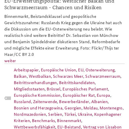
EU-Erweiterungspolitik: Westlicher Balkan und
Schwarzmeerraum - Chancen und Risiken
Binnenmarkt, Beistandsklausel und geopolitische
Gewichtszunahme: Russlands Krieg gegen die Ukraine hat auch
die Diskussion um die EU-Osterweiterung neu belebt. Wie
realistisch sind weitere Beitritte? Dr. Sebastian von Münchow
und Benjamin Spindeldreier diskutieren Stand, Reformbedarfe
und mögliche Effekte einer Erweiterung. Foto: Flickr/Thijs ter
Haar/CC BY 2.0
weiter
Arbeitspapier
,
Europäische Union
,
EU
,
Osterweiterung
,
Balkan
,
Westbalkan
,
Schwarzes Meer
,
Schwarzmeerraum
,
Beitrittsverhandlungen
,
Beitrittskandidaten
,
Mitgliedsstaaten
,
Brüssel
,
Europäisches Parlament
,
Europäische Kommission
,
Europäischer Rat
,
Europa
,
Russland
,
Zeitenwende
,
Bewerberländer
,
Albanien
,
Bosnien und Herzegowina
,
Georgien
,
Moldau
,
Montenegro
,
Nordmazedonien
,
Serbien
,
Türkei
,
Ukraine
,
Kopenhagener
Kriterien
,
Benchmarks
,
Binnenmarkt
,
Wettbewerbsfähigkeit
,
EU-Beistand
,
Vertrag von Lissabon