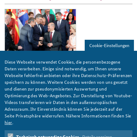
ap22-
10_bundesregierung_carstensen_slide
Cookie-Einstellungen
Bundesregierung/Carstensen
Diese Webseite verwendet Cookies, die personenbezogene
Der Berliner Prozess zum Westbalkan: Vier
Daten verarbeiten. Einige sind notwendig, um Ihnen unsere
Empfehlungen, um ihn voranzubringen
Webseite fehlerfrei anbieten oder ihre Datenschutz-Präferenzen
Der Berliner Prozess soll die Zusammenarbeit zwischen den
speichern zu können. Weitere Cookies werden von uns gesetzt
Westbalkanstaaten fördern und die gesamte Region
und dienen zur pseudonymisierten Auswertung und
voranbringen. Doch trotz einiger Errungenschaften habe der
Optimierung des Web-Angebotes. Zur Darstellung von Youtube-
Prozess insgesamt nur wenig erreicht, schreiben Branimir
Videos transferieren wir Daten in den außereuropäischen
Jovanovic und Mario Holzner im aktuellen Arbeitspapier - und
Adressraum. Ihr Einverständnis können Sie jederzeit auf der
machen vier Vorschläge für konkrete Verbesserungen.
Seite Privatsphäre widerrufen. Nähere Informationen finden Sie
Foto:Bundesregierung/Carstensen
hier
.
weiter
Technisch notwendige Cookies
Details anzeigen