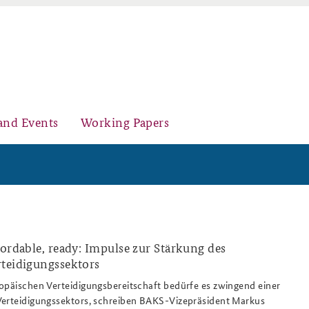
and Events
Working Papers
Organisation
Core Course on Security Policy
fordable, ready: Impulse zur Stärkung des
rteidigungssektors
gzeug_montage_manching_werk_808x486
opäischen Verteidigungsbereitschaft bedürfe es zwingend einer
Young Leaders in Security Policy
Further Events
Verteidigungssektors, schreiben BAKS-Vizepräsident Markus