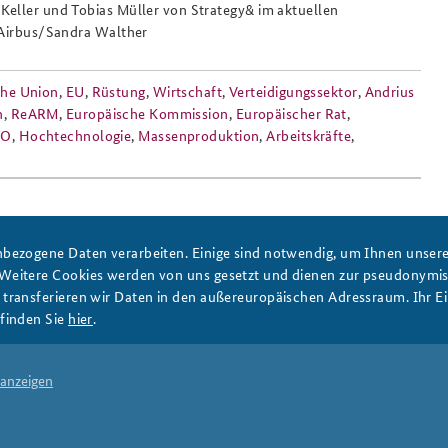
eller und Tobias Müller von Strategy& im aktuellen
 Airbus/Sandra Walther
che Union
,
EU
,
Rüstung
,
Wirtschaft
,
Verteidigungssektor
,
Andrius
n
,
ReARM
,
Europäische Kommission
,
Europäischer Rat
,
TO
,
Hochtechnologie
,
Massenproduktion
,
Arbeitskräfte
,
bezogene Daten verarbeiten. Einige sind notwendig, um Ihnen unsere 
 Weitere Cookies werden von uns gesetzt und dienen zur pseudonym
DATA PRIVACY
IMPRINT
ransferieren wir Daten in den außereuropäischen Adressraum. Ihr Ein
finden Sie
hier
.
 anzeigen