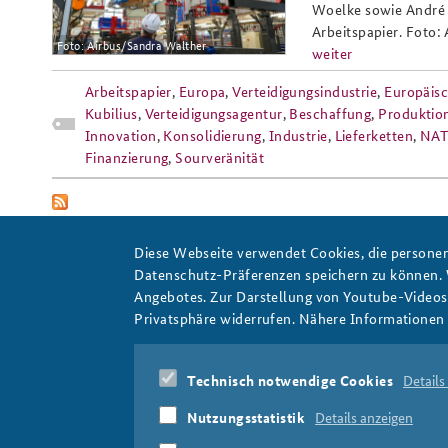
Woelke sowie André K
Arbeitspapier. Foto:
Foto: Airbus/Sandra Walther
weiter
Arbeitspapier
,
Europa
,
Verteidigungsindustrie
,
Europäis
Kubilius
,
Verteidigungsagentur
,
Beschaffung
,
Produktio
Innovation
,
Konsolidierung
,
Industrie
,
Lieferketten
,
NA
Finanzierung
,
Sourveränität
Diese Webseite verwendet Cookies, die personen
Datenschutz-Präferenzen speichern zu können.
Angebotes. Zur Darstellung von Youtube-Videos t
Privatsphäre widerrufen. Nähere Informationen 
Hochtechnologie
Technisch notwendige Cookies
Details
Nutzungsstatistik
Details anzeigen