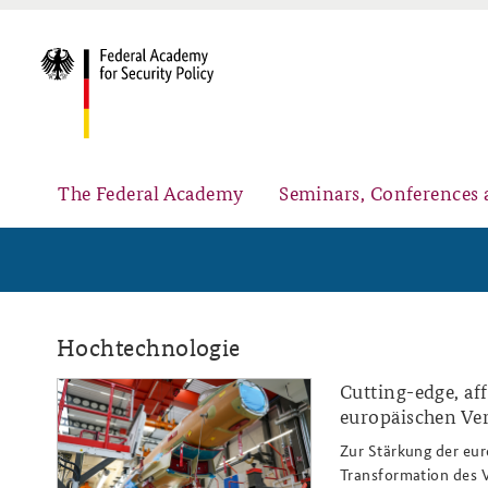
The Federal Academy
Seminars, Conferences 
Advisory Board
Security Policy Course for Senior Officials
Hochtechnologie
Cutting-edge, af
ap3-
europäischen Ve
25_airbus_eurofighter_kampfflu
Zur Stärkung der eur
Partners
Public Events
Transformation des 