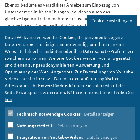
Ebenso bedürfe es verstärkter Anreize zum Einbezug von
Unternehmen in Krisenübungen, bei denen auch das
gleichzeitige Auftreten mehrerer kritischer Belastungsfaktoren
Cookie-Einstellungen
simuliert wird. Zudem solle der Nationale Sicherheitsrat im
Bundeskanzleramt eine stärkere Koordinierungsrolle zur
Diese Webseite verwendet Cookies, die personenbezogene
bundesweiten Resilienzbildung einnehmen.
Daten verarbeiten. Einige sind notwendig, um Ihnen unsere
Eine Registrierung zur Teilnahme an dem Side Event ist
online
Webseite fehlerfrei anbieten oder ihre Datenschutz-Präferenzen
bei Strategy&
möglich.
speichern zu können. Weitere Cookies werden von uns gesetzt
und dienen zur pseudonymisierten Auswertung und
Optimierung des Web-Angebotes. Zur Darstellung von Youtube-
Wirtschaft
Unternehmen
Resilienz
Videos transferieren wir Daten in den außereuropäischen
Handlungsfähigkeit
Gemeinwesen
hybride Angriffe
Adressraum. Ihr Einverständnis können Sie jederzeit auf der
Kritische Infrastruktur
KRITIS
Zivile Verteidigung
Seite Privatsphäre widerrufen. Nähere Informationen finden Sie
Spionage
Sabotage
Desinformation
Lieferketten
hier
.
Wirtschatfsschutz
Normalbetrieb
Lagebild
Krisenreaktion
Notfallpläne
Übungen
Strategy&
Kooperation
Münchner Sicherheitskonferenz
MSC
Technisch notwendige Cookies
Details anzeigen
Side Event
2026
Nutzungsstatistik
Details anzeigen
Integration von Youtube-Videos
Details anzeigen