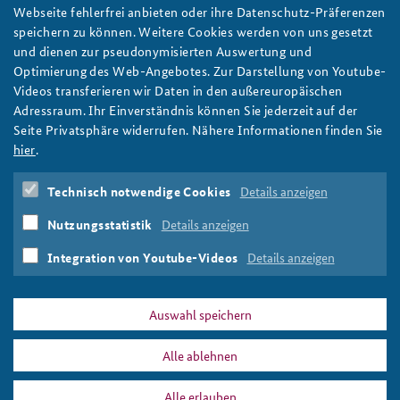
Handlungsfähig gegen Desinformation: neues
Webseite fehlerfrei anbieten oder ihre Datenschutz-Präferenzen
Seminar der BAKS
speichern zu können. Weitere Cookies werden von uns gesetzt
Desinformation ist eine der zentralen Bedrohungen der
und dienen zur pseudonymisierten Auswertung und
freiheitlichen demokratischen Grundordnung. Die BAKS richtet
Optimierung des Web-Angebotes. Zur Darstellung von Youtube-
deshalb ein neues Fachseminar aus, das sich mit der Erkennung,
Videos transferieren wir Daten in den außereuropäischen
Einordnung und Eindämmung von Desinformation befasst.
Adressraum. Ihr Einverständnis können Sie jederzeit auf der
Foto: Bundeswehr/Tesche
Seite Privatsphäre widerrufen. Nähere Informationen finden Sie
weiter
hier
.
Fachseminar
,
Desinformation
,
Bedrohung
,
Demokratie
,
Technisch notwendige Cookies
Details anzeigen
Freiheit
,
FDGO
,
Social Media
,
Regulierung
,
Falschinformationen
,
Fakes
,
Corona
,
Russland
,
Krieg
,
Nutzungsstatistik
Details anzeigen
Ukraine
,
Destabilisierung
,
Sicherheitsstrategie
,
Weiterbildung
,
Krise
,
Notfallvorsorge
,
Notsituation
Integration von Youtube-Videos
Details anzeigen
Auswahl speichern
Alle ablehnen
DATA PRIVACY
IMPRINT
Alle erlauben