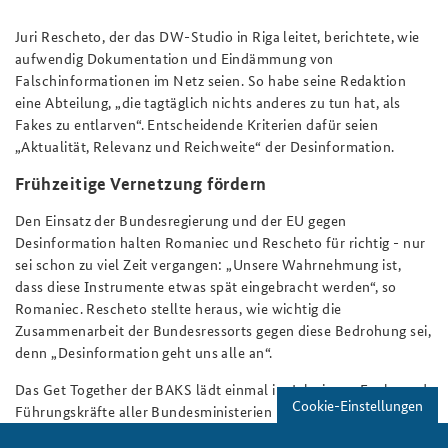
Juri Rescheto, der das DW-Studio in Riga leitet, berichtete, wie
aufwendig Dokumentation und Eindämmung von
Falschinformationen im Netz seien. So habe seine Redaktion
eine Abteilung, „die tagtäglich nichts anderes zu tun hat, als
Fakes zu entlarven“. Entscheidende Kriterien dafür seien
„Aktualität, Relevanz und Reichweite“ der Desinformation.
Frühzeitige Vernetzung fördern
Den Einsatz der Bundesregierung und der EU gegen
Desinformation halten Romaniec und Rescheto für richtig - nur
sei schon zu viel Zeit vergangen: „Unsere Wahrnehmung ist,
dass diese Instrumente etwas spät eingebracht werden“, so
Romaniec. Rescheto stellte heraus, wie wichtig die
Zusammenarbeit der Bundesressorts gegen diese Bedrohung sei,
denn „Desinformation geht uns alle an“.
Das Get Together der BAKS lädt einmal im Jahr junge Fach- und
Cookie-Einstellungen
Führungskräfte aller Bundesministerien und des
Bundeskanzlerams zu einer sicherheitspolitischen Diskussion