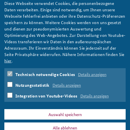
mit anschließendem Abendempfang ein. Die BAKS möchte
Diese Webseite verwendet Cookies, die personenbezogene
damit einen Beitrag zur frühzeitigen Vernetzung auf
Daten verarbeiten. Einige sind notwendig, um Ihnen unsere
Arbeitsebene und zur Förderung der ressortübergreifenden
Webseite fehlerfrei anbieten oder ihre Datenschutz-Präferenzen
Zusammenarbeit im Sinne Integrierter Sicherheit leisten. Am Get
speichern zu können. Weitere Cookies werden von uns gesetzt
Together 2025 nahmen 180 Mitarbeitende aus 13
und dienen zur pseudonymisierten Auswertung und
Bundesressorts teil.
Optimierung des Web-Angebotes. Zur Darstellung von Youtube-
Videos transferieren wir Daten in den außereuropäischen
Autorin und Autor: Carla Witzemann und Sebastian Nieke
Adressraum. Ihr Einverständnis können Sie jederzeit auf der
Seite Privatsphäre widerrufen. Nähere Informationen finden Sie
Get Together
Führungskräftenachwuchs
hier
.
Bundesministerien
Bundeskanzleramt
Vernetzung
Integrierte Sicherheit
Arbeitsebene
Weiterbildung
Technisch notwendige Cookies
Details anzeigen
Desinformation
Networking
Nutzungsstatistik
Details anzeigen
Integration von Youtube-Videos
Details anzeigen
Print
Auswahl speichern
DATA PRIVACY
IMPRINT
Alle ablehnen