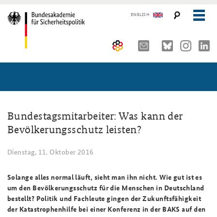
ENGLISH
Über uns
10 Jahre AKJS
Aktuelles (menu position rule)
Seminare und Tagungen
Auftrag und Organisation
Bundestagsmitarbeiter: Was kann der
Bevölkerungsschutz leisten?
Publikationen und Presse
Historischer Ort
Führungskräfteseminar für Sicherheitspolitik
Dienstag, 11. Oktober 2016
Kompetenzzentrum Strategische Vorausschau
Kernseminar für Sicherheitspolitik
#angeBAKSt: Aktuelle Kommentare zur Sicherheitspolitik
STUDIENPLATTFORM
Team
Methodenseminar Strategische Vorausschau
Arbeitspapiere Sicherheitspolitik
Solange alles normal läuft, sieht man ihn nicht. Wie gut ist es
um den Bevölkerungsschutz für die Menschen in Deutschland
Sicherheitspolitische Nachwuchsarbeit
Fachseminar Digitalisierung und Sicherheitspolitik
Pressespiegel und Gastbeiträge von BAKS-Angehörigen
bestellt? Politik und Fachleute gingen der Zukunftsfähigkeit
der Katastrophenhilfe bei einer Konferenz in der BAKS auf den
Beirat
Fachseminar Desinformation und Sicherheitspolitik
Ansprechpartner für Presse- und andere Medienanfragen