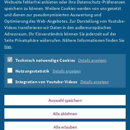
Webseite fehlerfrei anbieten oder ihre Datenschutz-Präferenzen
speichern zu können. Weitere Cookies werden von uns gesetzt
und dienen zur pseudonymisierten Auswertung und
Optimierung des Web-Angebotes. Zur Darstellung von Youtube-
Videos transferieren wir Daten in den außereuropäischen
Für den Fall einer Krise oder Katastrophe sei es von äußerer
Adressraum. Ihr Einverständnis können Sie jederzeit auf der
Bedeutung vorab richtige Vorsorgen zu treffen. Foto:
Seite Privatsphäre widerrufen. Nähere Informationen finden Sie
BAKS/Marcus Mohr
hier
.
Technisch notwendige Cookies
Details anzeigen
Bevölkerungsschutz
Katastrophenschutz
Nutzungsstatistik
Details anzeigen
Integration von Youtube-Videos
Details anzeigen
Drucken
Auswahl speichern
PRESSE
DATENSCHUTZ
IMPRESSUM
FAQ
Alle ablehnen
Über uns
Alle erlauben