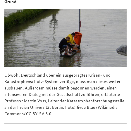
Grund.
Praktika an der BAKS
Deutsches Forum Sicherheitspolitik
Newsletter-Archiv
Anfahrt
Arbeitskreis "Junge Sicherheitspolitiker"
Freundeskreis
Das Sicherheitspolitische Gespräch an der BAKS
Studierendenkonferenz Sicherheitspolitik gestalten
Obwohl Deutschland über ein ausgeprägtes Krisen- und
Katastrophenschutz-System verfüge, muss man dieses weiter
ausbauen. Außerdem müsse damit begonnen werden, einen
intensiveren Dialog mit der Gesellschaft zu führen, erläuterte
Professor Martin Voss, Leiter der Katastrophenforschungsstelle
an der Freien Universität Berlin. Foto: Jivee Blau/Wikimedia
Commons/CC BY-SA 3.0