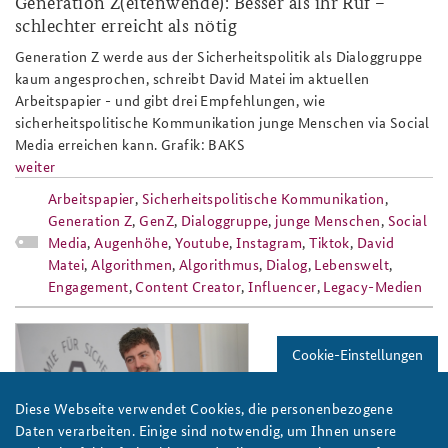
Generation Z(eitenwende): Besser als ihr Ruf –
schlechter erreicht als nötig
Anfahrt
Deutsches Forum Sicherheitspolitik
Newsletter-Archiv
Generation Z werde aus der Sicherheitspolitik als Dialoggruppe
Freundeskreis
Arbeitskreis "Junge Sicherheitspolitiker"
kaum angesprochen, schreibt David Matei im aktuellen
Arbeitspapier - und gibt drei Empfehlungen, wie
Das Sicherheitspolitische Gespräch an der BAKS
sicherheitspolitische Kommunikation junge Menschen via Social
Media erreichen kann. Grafik: BAKS
Studierendenkonferenz Sicherheitspolitik gestalten
weiter
Arbeitspapier
,
Sicherheitspolitische Kommunikation
,
Generation Z
,
GenZ
,
Dialoggruppe
,
junge Menschen
,
Social
Media
,
Augenhöhe
,
Youtube
,
Instagram
,
Tiktok
,
David
Matei
,
Algorithmen
,
Algorithmus
,
Dialog
,
Lebenswelt
,
Engagement
,
Content Creator
,
Influencer
,
Legacy-Medien
david_matei_auszeichnung_karl-
Cookie-Einstellungen
carstens-preis_2025_808x486.png
Diese Webseite verwendet Cookies, die personenbezogene
Daten verarbeiten. Einige sind notwendig, um Ihnen unsere